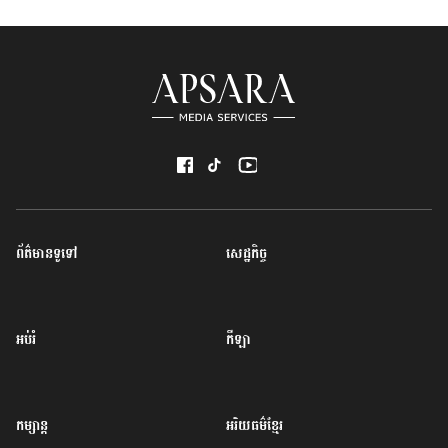
ព័ត៌មានទូទៅ
សេដ្ឋកិច្ច
អប់រំ
កីឡា
កម្សាន្ត
អរិយធម៌ខ្មែរ