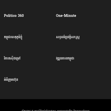
Politico 360
One-Minute
កម្ពុជាមាតុភូមិខ្ញុំ
សច្ចធម៌ប្រវត្តិសាស្ត្រ
វិភាគសុីជម្រៅ
វឌ្ឍនភាពកម្ពុជា
អំពីក្រុមហ៊ុន