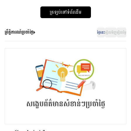
ត្រឡប់ទៅទំព័រដើម
ព្រឹត្តិការណ៍ប្រចាំថ្ងៃ
ថ្ងៃនេះ
ម្សិលមិញ
ម្សិលម្ងៃ