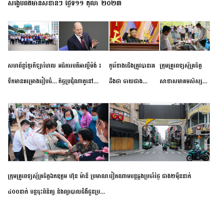
សង្ខេបព័ត៌មានសំខាន់ៗ ថ្ងៃទី១១ តុលា ២០២៣
សហព័ន្ធខ្មែរកីឡាហែល
អធិការបតីអាល្លឺម៉ង់ ៖
កូរ៉េខាងជើងត្រូវបានគេ
ក្រុមគ្រូពេទ្យស្ម័គ្រចិត្ត
ទឹកមានគម្រោងរៀបចំ
កិច្ចប្រជុំណាតូនៅ
ដឹងថា ចាយជាង
សាខាសមាគមសិស្ស
ព្រឹត្តិការណ៍ប្រកួតចាប់ពី
ទីក្រុងម៉ាឌ្រីដ នាពេល
៦០០លានដុល្លារ
និស្សិត បញ្ញវន្តក្មេងវត្ត
កម្រិតបឋម ដល់ឧត្តម
ខាងមុខនឹងបញ្ជូនសញ្ញា
អភិវឌ្ឍន៍នុយក្លេអ៊ែរ
ខេត្តកំពង់ចាម ចុះពិនិត្យ
សិក្សានាពេលខាងមុខ
នៃភាពស្អិតរមួត និង
ពិគ្រោះជំងឺទូទៅ និងផ្តល់
ការប្តេជ្ញាចិត្ត
ថ្នាំពេទ្យជូនប្រជាពលរដ្ឋ
រស់នៅសង្កាត់បឹងកុក
ក្រុមគ្រូពេទ្យស្ម័គ្រចិត្តឯកឧត្តម ហ៊ុន ម៉ានី ប្រមាណ
វៀតណាម​បន្ត​ឆ្លង​ប្រចាំថ្ងៃ​ ​ជាង​២​ម៉ឺន​នាក់​
៤០០នាក់ បន្តចុះពិនិត្យ និងព្យាបាលជំងឺជូនប្រជា
ពលរដ្ឋរស់នៅស្រុកស្រីសន្ធរ ខេត្តកំពង់ចាម