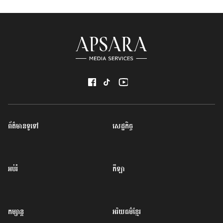
ព័ត៌មានទូទៅ
សេដ្ឋកិច្ច
អប់រំ
កីឡា
កម្សាន្ត
អរិយធម៌ខ្មែរ