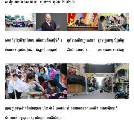
សង្ខេបព័ត៌មានសំខាន់ៗ ថ្ងៃទី១១ តុលា ២០២៣
សហព័ន្ធខ្មែរកីឡាហែល
អធិការបតីអាល្លឺម៉ង់ ៖
កូរ៉េខាងជើងត្រូវបានគេ
ក្រុមគ្រូពេទ្យស្ម័គ្រចិត្ត
ទឹកមានគម្រោងរៀបចំ
កិច្ចប្រជុំណាតូនៅ
ដឹងថា ចាយជាង
សាខាសមាគមសិស្ស
ព្រឹត្តិការណ៍ប្រកួតចាប់ពី
ទីក្រុងម៉ាឌ្រីដ នាពេល
៦០០លានដុល្លារ
និស្សិត បញ្ញវន្តក្មេងវត្ត
កម្រិតបឋម ដល់ឧត្តម
ខាងមុខនឹងបញ្ជូនសញ្ញា
អភិវឌ្ឍន៍នុយក្លេអ៊ែរ
ខេត្តកំពង់ចាម ចុះពិនិត្យ
សិក្សានាពេលខាងមុខ
នៃភាពស្អិតរមួត និង
ពិគ្រោះជំងឺទូទៅ និងផ្តល់
ការប្តេជ្ញាចិត្ត
ថ្នាំពេទ្យជូនប្រជាពលរដ្ឋ
រស់នៅសង្កាត់បឹងកុក
ក្រុមគ្រូពេទ្យស្ម័គ្រចិត្តឯកឧត្តម ហ៊ុន ម៉ានី ប្រមាណ
វៀតណាម​បន្ត​ឆ្លង​ប្រចាំថ្ងៃ​ ​ជាង​២​ម៉ឺន​នាក់​
៤០០នាក់ បន្តចុះពិនិត្យ និងព្យាបាលជំងឺជូនប្រជា
ពលរដ្ឋរស់នៅស្រុកស្រីសន្ធរ ខេត្តកំពង់ចាម