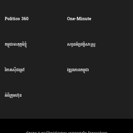
Politico 360
One-Minute
កម្ពុជាមាតុភូមិខ្ញុំ
សច្ចធម៌ប្រវត្តិសាស្ត្រ
វិភាគសុីជម្រៅ
វឌ្ឍនភាពកម្ពុជា
អំពីក្រុមហ៊ុន