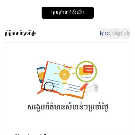
ត្រឡប់ទៅទំព័រដើម
ព្រឹត្តិការណ៍ប្រចាំថ្ងៃ
ថ្ងៃនេះ
ម្សិលមិញ
ម្សិលម្ងៃ