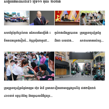
សង្ខេបព័ត៌មានសំខាន់ៗ ថ្ងៃទី១១ តុលា ២០២៣
សហព័ន្ធខ្មែរកីឡាហែល
អធិការបតីអាល្លឺម៉ង់ ៖
កូរ៉េខាងជើងត្រូវបានគេ
ក្រុមគ្រូពេទ្យស្ម័គ្រចិត្ត
ទឹកមានគម្រោងរៀបចំ
កិច្ចប្រជុំណាតូនៅ
ដឹងថា ចាយជាង
សាខាសមាគមសិស្ស
ព្រឹត្តិការណ៍ប្រកួតចាប់ពី
ទីក្រុងម៉ាឌ្រីដ នាពេល
៦០០លានដុល្លារ
និស្សិត បញ្ញវន្តក្មេងវត្ត
កម្រិតបឋម ដល់ឧត្តម
ខាងមុខនឹងបញ្ជូនសញ្ញា
អភិវឌ្ឍន៍នុយក្លេអ៊ែរ
ខេត្តកំពង់ចាម ចុះពិនិត្យ
សិក្សានាពេលខាងមុខ
នៃភាពស្អិតរមួត និង
ពិគ្រោះជំងឺទូទៅ និងផ្តល់
ការប្តេជ្ញាចិត្ត
ថ្នាំពេទ្យជូនប្រជាពលរដ្ឋ
រស់នៅសង្កាត់បឹងកុក
ក្រុមគ្រូពេទ្យស្ម័គ្រចិត្តឯកឧត្តម ហ៊ុន ម៉ានី ប្រមាណ
វៀតណាម​បន្ត​ឆ្លង​ប្រចាំថ្ងៃ​ ​ជាង​២​ម៉ឺន​នាក់​
៤០០នាក់ បន្តចុះពិនិត្យ និងព្យាបាលជំងឺជូនប្រជា
ពលរដ្ឋរស់នៅស្រុកស្រីសន្ធរ ខេត្តកំពង់ចាម