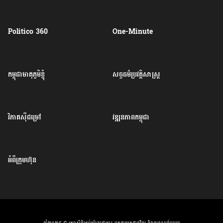
Politico 360
One-Minute
កម្ពុជាមាតុភូមិខ្ញុំ
សច្ចធម៌ប្រវត្តិសាស្ត្រ
វិភាគសុីជម្រៅ
វឌ្ឍនភាពកម្ពុជា
អំពីក្រុមហ៊ុន