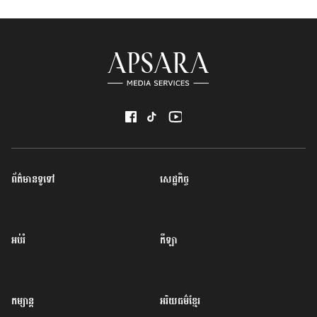
ព័ត៌មានទូទៅ
សេដ្ឋកិច្ច
អប់រំ
កីឡា
កម្សាន្ត
អរិយធម៌ខ្មែរ