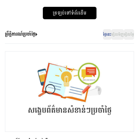
ត្រឡប់ទៅទំព័រដើម
ព្រឹត្តិការណ៍ប្រចាំថ្ងៃ
ថ្ងៃនេះ
ម្សិលមិញ
ម្សិលម្ងៃ