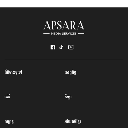
ព័ត៌មានទូទៅ
សេដ្ឋកិច្ច
អប់រំ
កីឡា
កម្សាន្ត
អរិយធម៌ខ្មែរ