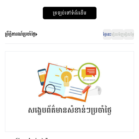
ត្រឡប់ទៅទំព័រដើម
ព្រឹត្តិការណ៍ប្រចាំថ្ងៃ
ថ្ងៃនេះ
ម្សិលមិញ
ម្សិលម្ងៃ