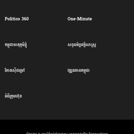
Politico 360
One-Minute
កម្ពុជាមាតុភូមិខ្ញុំ
សច្ចធម៌ប្រវត្តិសាស្ត្រ
វិភាគសុីជម្រៅ
វឌ្ឍនភាពកម្ពុជា
អំពីក្រុមហ៊ុន