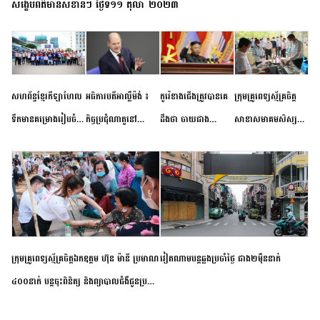
សង្ខេបព័ត៌មានសំខាន់ៗ ថ្ងៃទី១១ តុលា ២០២៣
សហព័ន្ធខ្មែរកីឡាហែល
អធិការបតីអាល្លឺម៉ង់ ៖
កូរ៉េខាងជើងត្រូវបានគេ
ក្រុមគ្រូពេទ្យស្ម័គ្រចិត្ត
ទឹកមានគម្រោងរៀបចំ
កិច្ចប្រជុំណាតូនៅ
ដឹងថា ចាយជាង
សាខាសមាគមសិស្ស
ព្រឹត្តិការណ៍ប្រកួតចាប់ពី
ទីក្រុងម៉ាឌ្រីដ នាពេល
៦០០លានដុល្លារ
និស្សិត បញ្ញវន្តក្មេងវត្ត
កម្រិតបឋម ដល់ឧត្តម
ខាងមុខនឹងបញ្ជូនសញ្ញា
អភិវឌ្ឍន៍នុយក្លេអ៊ែរ
ខេត្តកំពង់ចាម ចុះពិនិត្យ
សិក្សានាពេលខាងមុខ
នៃភាពស្អិតរមួត និង
ពិគ្រោះជំងឺទូទៅ និងផ្តល់
ការប្តេជ្ញាចិត្ត
ថ្នាំពេទ្យជូនប្រជាពលរដ្ឋ
រស់នៅសង្កាត់បឹងកុក
ក្រុមគ្រូពេទ្យស្ម័គ្រចិត្តឯកឧត្តម ហ៊ុន ម៉ានី ប្រមាណ
វៀតណាម​បន្ត​ឆ្លង​ប្រចាំថ្ងៃ​ ​ជាង​២​ម៉ឺន​នាក់​
៤០០នាក់ បន្តចុះពិនិត្យ និងព្យាបាលជំងឺជូនប្រជា
ពលរដ្ឋរស់នៅស្រុកស្រីសន្ធរ ខេត្តកំពង់ចាម