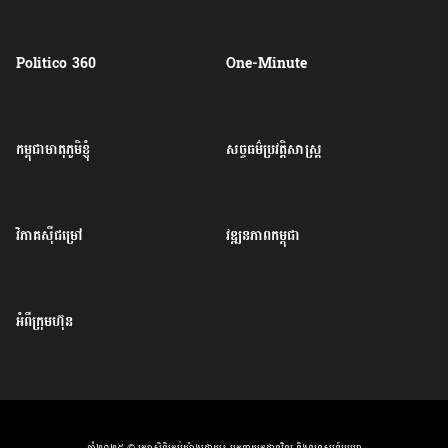
Politico 360
One-Minute
កម្ពុជាមាតុភូមិខ្ញុំ
សច្ចធម៌ប្រវត្តិសាស្ត្រ
វិភាគសុីជម្រៅ
វឌ្ឍនភាពកម្ពុជា
អំពីក្រុមហ៊ុន