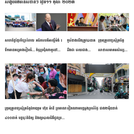
សង្ខេបព័ត៌មានសំខាន់ៗ ថ្ងៃទី១១ តុលា ២០២៣
សហព័ន្ធខ្មែរកីឡាហែល
អធិការបតីអាល្លឺម៉ង់ ៖
កូរ៉េខាងជើងត្រូវបានគេ
ក្រុមគ្រូពេទ្យស្ម័គ្រចិត្ត
ទឹកមានគម្រោងរៀបចំ
កិច្ចប្រជុំណាតូនៅ
ដឹងថា ចាយជាង
សាខាសមាគមសិស្ស
ព្រឹត្តិការណ៍ប្រកួតចាប់ពី
ទីក្រុងម៉ាឌ្រីដ នាពេល
៦០០លានដុល្លារ
និស្សិត បញ្ញវន្តក្មេងវត្ត
កម្រិតបឋម ដល់ឧត្តម
ខាងមុខនឹងបញ្ជូនសញ្ញា
អភិវឌ្ឍន៍នុយក្លេអ៊ែរ
ខេត្តកំពង់ចាម ចុះពិនិត្យ
សិក្សានាពេលខាងមុខ
នៃភាពស្អិតរមួត និង
ពិគ្រោះជំងឺទូទៅ និងផ្តល់
ការប្តេជ្ញាចិត្ត
ថ្នាំពេទ្យជូនប្រជាពលរដ្ឋ
រស់នៅសង្កាត់បឹងកុក
ក្រុមគ្រូពេទ្យស្ម័គ្រចិត្តឯកឧត្តម ហ៊ុន ម៉ានី ប្រមាណ
វៀតណាម​បន្ត​ឆ្លង​ប្រចាំថ្ងៃ​ ​ជាង​២​ម៉ឺន​នាក់​
៤០០នាក់ បន្តចុះពិនិត្យ និងព្យាបាលជំងឺជូនប្រជា
ពលរដ្ឋរស់នៅស្រុកស្រីសន្ធរ ខេត្តកំពង់ចាម