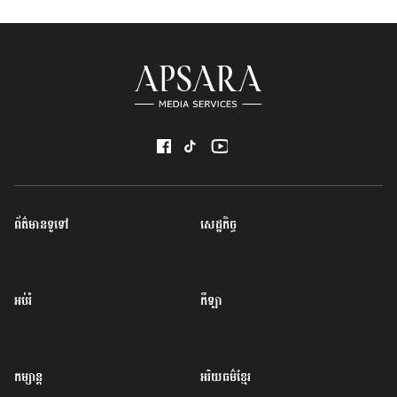
ព័ត៌មានទូទៅ
សេដ្ឋកិច្ច
អប់រំ
កីឡា
កម្សាន្ត
អរិយធម៌ខ្មែរ