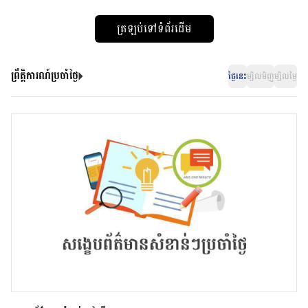
ត្រឡប់ទៅទំព័រដើម
ព្រឹត្តិការណ៍ប្រចាំថ្ងៃ
ថ្ងៃនេះ
ម្សិលមិញ
ម្សិលម្ងៃ