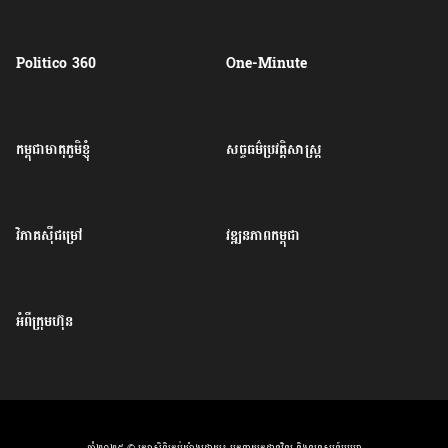
Politico 360
One-Minute
កម្ពុជាមាតុភូមិខ្ញុំ
សច្ចធម៌ប្រវត្តិសាស្ត្រ
វិភាគសុីជម្រៅ
វឌ្ឍនភាពកម្ពុជា
អំពីក្រុមហ៊ុន