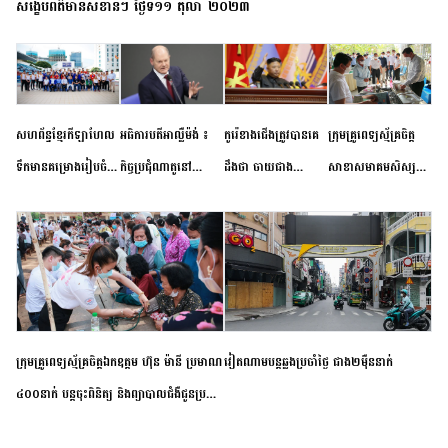
សង្ខេបព័ត៌មានសំខាន់ៗ ថ្ងៃទី១១ តុលា ២០២៣
សហព័ន្ធខ្មែរកីឡាហែល
អធិការបតីអាល្លឺម៉ង់ ៖
កូរ៉េខាងជើងត្រូវបានគេ
ក្រុមគ្រូពេទ្យស្ម័គ្រចិត្ត
ទឹកមានគម្រោងរៀបចំ
កិច្ចប្រជុំណាតូនៅ
ដឹងថា ចាយជាង
សាខាសមាគមសិស្ស
ព្រឹត្តិការណ៍ប្រកួតចាប់ពី
ទីក្រុងម៉ាឌ្រីដ នាពេល
៦០០លានដុល្លារ
និស្សិត បញ្ញវន្តក្មេងវត្ត
កម្រិតបឋម ដល់ឧត្តម
ខាងមុខនឹងបញ្ជូនសញ្ញា
អភិវឌ្ឍន៍នុយក្លេអ៊ែរ
ខេត្តកំពង់ចាម ចុះពិនិត្យ
សិក្សានាពេលខាងមុខ
នៃភាពស្អិតរមួត និង
ពិគ្រោះជំងឺទូទៅ និងផ្តល់
ការប្តេជ្ញាចិត្ត
ថ្នាំពេទ្យជូនប្រជាពលរដ្ឋ
រស់នៅសង្កាត់បឹងកុក
ក្រុមគ្រូពេទ្យស្ម័គ្រចិត្តឯកឧត្តម ហ៊ុន ម៉ានី ប្រមាណ
វៀតណាម​បន្ត​ឆ្លង​ប្រចាំថ្ងៃ​ ​ជាង​២​ម៉ឺន​នាក់​
៤០០នាក់ បន្តចុះពិនិត្យ និងព្យាបាលជំងឺជូនប្រជា
ពលរដ្ឋរស់នៅស្រុកស្រីសន្ធរ ខេត្តកំពង់ចាម