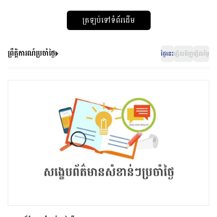
ត្រឡប់ទៅទំព័រដើម
ព្រឹត្តិការណ៍ប្រចាំថ្ងៃ
ថ្ងៃនេះ
ម្សិលមិញ
ម្សិលម្ងៃ