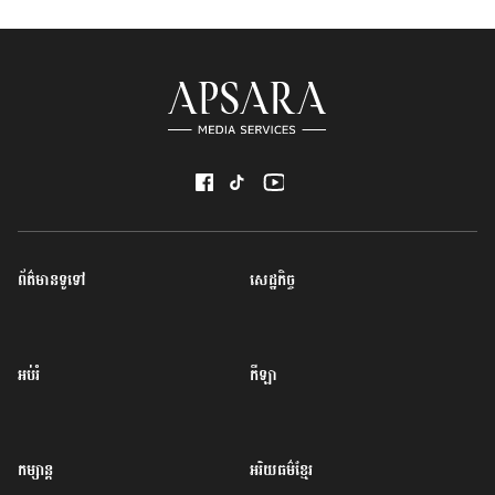
ព័ត៌មានទូទៅ
សេដ្ឋកិច្ច
អប់រំ
កីឡា
កម្សាន្ត
អរិយធម៌ខ្មែរ