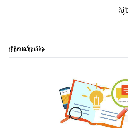
សូ
ព្រឹត្តិការណ៍ប្រចាំថ្ងៃ