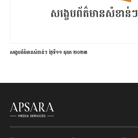
សង្ខេបព័ត៌មានសំខាន់ៗ ថ្ងៃទី១១ តុលា ២០២៣