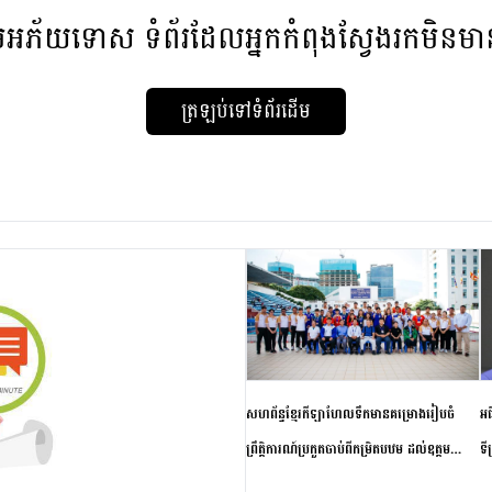
មអភ័យទោស
ទំព័រដែលអ្នកកំពុងស្វែងរកមិនម
ត្រឡប់ទៅទំព័រដើម
សហព័ន្ធខ្មែរកីឡាហែលទឹកមានគម្រោងរៀបចំ
អធ
ព្រឹត្តិការណ៍ប្រកួតចាប់ពីកម្រិតបឋម ដល់ឧត្តម
ទី
សិក្សានាពេលខាងមុខ
ភា