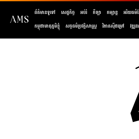
ព័ត៌មានទូទៅ
សេដ្ឋកិច្ច
អប់រំ
កីឡា
កម្សាន្ត
អរិយធម៌ខ្
កម្ពុជាមាតុភូមិខ្ញុំ
សច្ចធម៌ប្រវត្តិសាស្ត្រ
វិភាគសុីជម្រៅ
វឌ្ឍន
404