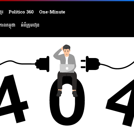
មែរ
Politico 360
One-Minute
ភាពកម្ពុជា
អំពីក្រុមហ៊ុន