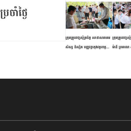
ក្រុមគ្រូពេទ្យស្ម័គ្រចិត្ត សាខាសមាគម
ក្រុមគ្រូពេទ្យស្
សិស្ស និស្សិត បញ្ញវន្តក្មេងវត្តខេត្ត
ម៉ានី ប្រមាណ ៤
កំពង់ចាម ចុះពិនិត្យ ពិគ្រោះជំងឺទូទៅ
និងព្យាបាលជំង
និងផ្តល់ថ្នាំពេទ្យជូនប្រជាពលរដ្ឋរស់នៅ
ស្រុកស្រីសន្ធរ
សង្កាត់បឹងកុក