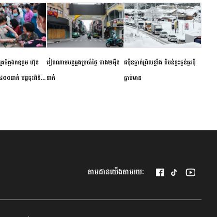
ម័គ្រចិត្តឯកឧត្តម ហ៊ុន
វៀតណាម​បន្ត​ឆ្លង​ប្រចាំថ្ងៃ​ ​ជាង​២​ម៉ឺន​
​ជប៉ុន​ធ្លាក់ព្រិល​ខ្លាំង​ ​តំបន់​ខ្លះ​ធ្ងន់ធ្ងរ​ពុំ​
០០នាក់ បន្តចុះពិនិត្យ
នាក់​
ធ្លាប់​មាន
ឺជូនប្រជាពលរដ្ឋរស់នៅ
 ខេត្តកំពង់ចាម
តាមដានយើងតាមរយៈ