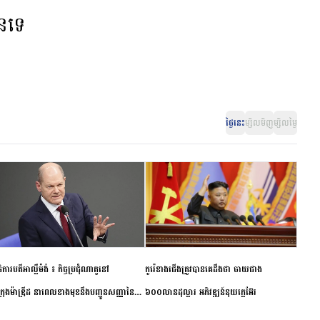
ានទេ
ថ្ងៃនេះ
ម្សិលមិញ
ម្សិលម្ងៃ
ិការបតីអាល្លឺម៉ង់ ៖ កិច្ចប្រជុំណាតូនៅ
កូរ៉េខាងជើងត្រូវបានគេដឹងថា ចាយជាង
ក្រុងម៉ាឌ្រីដ នាពេលខាងមុខនឹងបញ្ជូនសញ្ញានៃ
៦០០លានដុល្លារ អភិវឌ្ឍន៍នុយក្លេអ៊ែរ
ពស្អិតរមួត និងការប្តេជ្ញាចិត្ត