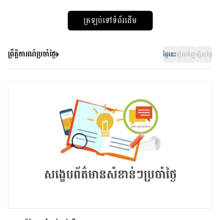
ត្រឡប់ទៅទំព័រដើម
ព្រឹត្តិការណ៍ប្រចាំថ្ងៃ
ថ្ងៃនេះ
ម្សិលមិញ
ម្សិលម្ងៃ