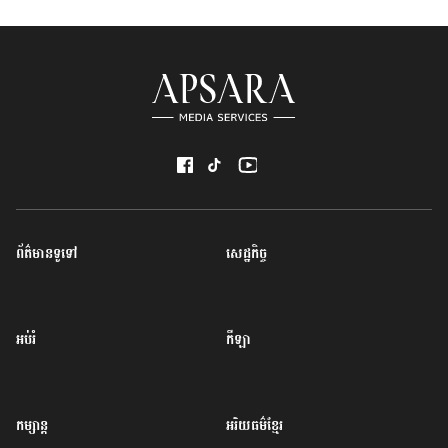
ព័ត៌មានទូទៅ
សេដ្ឋកិច្ច
អប់រំ
កីឡា
កម្សាន្ត
អរិយធម៌ខ្មែរ