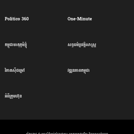
Politico 360
One-Minute
កម្ពុជាមាតុភូមិខ្ញុំ
សច្ចធម៌ប្រវត្តិសាស្ត្រ
វិភាគសុីជម្រៅ
វឌ្ឍនភាពកម្ពុជា
អំពីក្រុមហ៊ុន