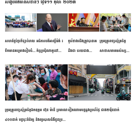
សង្ខេបព័ត៌មានសំខាន់ៗ ថ្ងៃទី១១ តុលា ២០២៣
សហព័ន្ធខ្មែរកីឡាហែល
អធិការបតីអាល្លឺម៉ង់ ៖
កូរ៉េខាងជើងត្រូវបានគេ
ក្រុមគ្រូពេទ្យស្ម័គ្រចិត្ត
ទឹកមានគម្រោងរៀបចំ
កិច្ចប្រជុំណាតូនៅ
ដឹងថា ចាយជាង
សាខាសមាគមសិស្ស
ព្រឹត្តិការណ៍ប្រកួតចាប់ពី
ទីក្រុងម៉ាឌ្រីដ នាពេល
៦០០លានដុល្លារ
និស្សិត បញ្ញវន្តក្មេងវត្ត
កម្រិតបឋម ដល់ឧត្តម
ខាងមុខនឹងបញ្ជូនសញ្ញា
អភិវឌ្ឍន៍នុយក្លេអ៊ែរ
ខេត្តកំពង់ចាម ចុះពិនិត្យ
សិក្សានាពេលខាងមុខ
នៃភាពស្អិតរមួត និង
ពិគ្រោះជំងឺទូទៅ និងផ្តល់
ការប្តេជ្ញាចិត្ត
ថ្នាំពេទ្យជូនប្រជាពលរដ្ឋ
រស់នៅសង្កាត់បឹងកុក
ក្រុមគ្រូពេទ្យស្ម័គ្រចិត្តឯកឧត្តម ហ៊ុន ម៉ានី ប្រមាណ
វៀតណាម​បន្ត​ឆ្លង​ប្រចាំថ្ងៃ​ ​ជាង​២​ម៉ឺន​នាក់​
៤០០នាក់ បន្តចុះពិនិត្យ និងព្យាបាលជំងឺជូនប្រជា
ពលរដ្ឋរស់នៅស្រុកស្រីសន្ធរ ខេត្តកំពង់ចាម