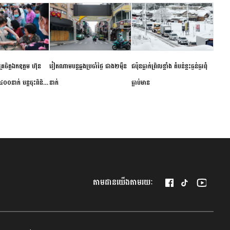
ម័គ្រចិត្តឯកឧត្តម ហ៊ុន
វៀតណាម​បន្ត​ឆ្លង​ប្រចាំថ្ងៃ​ ​ជាង​២​ម៉ឺន​
​ជប៉ុន​ធ្លាក់ព្រិល​ខ្លាំង​ ​តំបន់​ខ្លះ​ធ្ងន់ធ្ងរ​ពុំ​
០០នាក់ បន្តចុះពិនិត្យ
នាក់​
ធ្លាប់​មាន
ឺជូនប្រជាពលរដ្ឋរស់នៅ
 ខេត្តកំពង់ចាម
តាមដានយើងតាមរយៈ