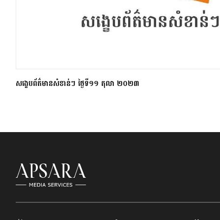
សង្ខេបព័ត៌មានសំខាន់ៗ ថ្ងៃទី១១ តុលា ២០២៣