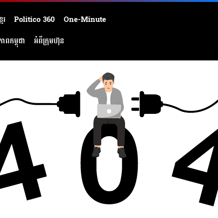
មែរ
Politico 360
One-Minute
ភាពកម្ពុជា
អំពីក្រុមហ៊ុន