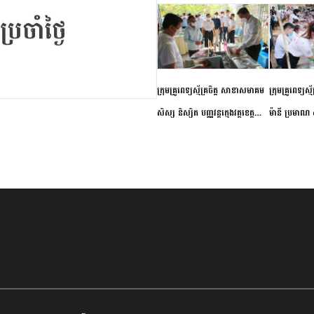
ក្រុមគ្រូពេទ្យស្ម័គ្រចិត្ត សាខាសមាគម
ក្រុមគ្រូពេទ្យស្
សិស្ស និស្សិត បញ្ញវន្តក្មេងវត្តខេត្ត
ម៉ានី ប្រមាណ ៤
កំពង់ចាម ចុះពិនិត្យ ពិគ្រោះជំងឺទូទៅ
និងព្យាបាលជំង
និងផ្តល់ថ្នាំពេទ្យជូនប្រជាពលរដ្ឋរស់នៅ
ស្រុកស្រីសន្ធរ
សង្កាត់បឹងកុក