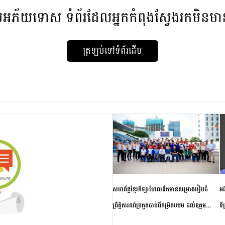
មអភ័យទោស
ទំព័រដែលអ្នកកំពុងស្វែងរកមិនម
ត្រឡប់ទៅទំព័រដើម
សហព័ន្ធខ្មែរកីឡាហែលទឹកមានគម្រោងរៀបចំ
អធ
ព្រឹត្តិការណ៍ប្រកួតចាប់ពីកម្រិតបឋម ដល់ឧត្តម
ទី
សិក្សានាពេលខាងមុខ
ភា