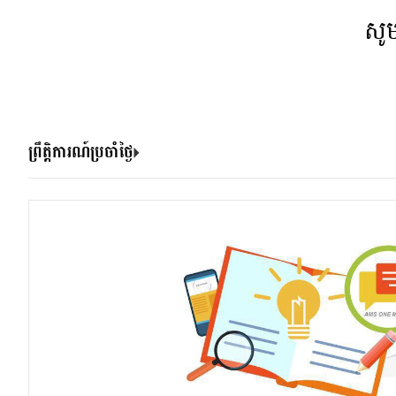
សូ
ព្រឹត្តិការណ៍ប្រចាំថ្ងៃ