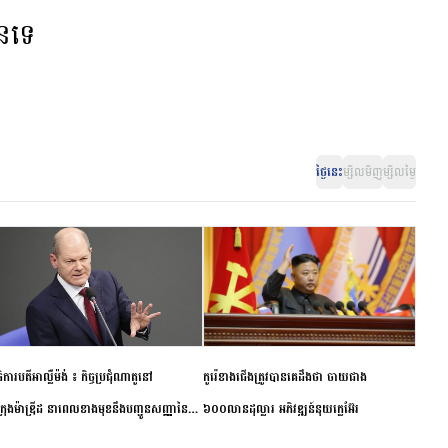
ានទេ
ថ្ងៃនេះ
ម្សិលមិញ
ម្សិលម្ងៃ
ិការបតីអាល្លឺម៉ង់ ៖ កិច្ចប្រជុំណាតូនៅ
កូរ៉េខាងជើងត្រូវបានគេដឹងថា ចាយជាង
ក្រុងម៉ាឌ្រីដ នាពេលខាងមុខនឹងបញ្ជូនសញ្ញានៃ
៦០០លានដុល្លារ អភិវឌ្ឍន៍នុយក្លេអ៊ែរ
ពស្អិតរមួត និងការប្តេជ្ញាចិត្ត