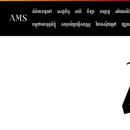
ព័ត៌មានទូទៅ
សេដ្ឋកិច្ច
អប់រំ
កីឡា
កម្សាន្ត
អរិយធម៌ខ្
កម្ពុជាមាតុភូមិខ្ញុំ
សច្ចធម៌ប្រវត្តិសាស្ត្រ
វិភាគសុីជម្រៅ
វឌ្ឍន
404