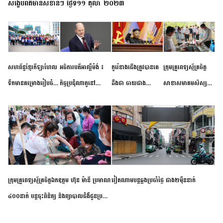
សង្ខេបព័ត៌មានសំខាន់ៗ ថ្ងៃទី១១ តុលា ២០២៣
សហព័ន្ធខ្មែរកីឡាហែល
អធិការបតីអាល្លឺម៉ង់ ៖
កូរ៉េខាងជើងត្រូវបានគេ
ក្រុមគ្រូពេទ្យស្ម័គ្រចិត្ត
ទឹកមានគម្រោងរៀបចំ
កិច្ចប្រជុំណាតូនៅ
ដឹងថា ចាយជាង
សាខាសមាគមសិស្ស
ព្រឹត្តិការណ៍ប្រកួតចាប់ពី
ទីក្រុងម៉ាឌ្រីដ នាពេល
៦០០លានដុល្លារ
និស្សិត បញ្ញវន្តក្មេងវត្ត
កម្រិតបឋម ដល់ឧត្តម
ខាងមុខនឹងបញ្ជូនសញ្ញា
អភិវឌ្ឍន៍នុយក្លេអ៊ែរ
ខេត្តកំពង់ចាម ចុះពិនិត្យ
សិក្សានាពេលខាងមុខ
នៃភាពស្អិតរមួត និង
ពិគ្រោះជំងឺទូទៅ និងផ្តល់
ការប្តេជ្ញាចិត្ត
ថ្នាំពេទ្យជូនប្រជាពលរដ្ឋ
រស់នៅសង្កាត់បឹងកុក
ក្រុមគ្រូពេទ្យស្ម័គ្រចិត្តឯកឧត្តម ហ៊ុន ម៉ានី ប្រមាណ
វៀតណាម​បន្ត​ឆ្លង​ប្រចាំថ្ងៃ​ ​ជាង​២​ម៉ឺន​នាក់​
៤០០នាក់ បន្តចុះពិនិត្យ និងព្យាបាលជំងឺជូនប្រជា
ពលរដ្ឋរស់នៅស្រុកស្រីសន្ធរ ខេត្តកំពង់ចាម