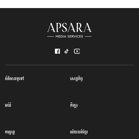
ព័ត៌មានទូទៅ
សេដ្ឋកិច្ច
អប់រំ
កីឡា
កម្សាន្ត
អរិយធម៌ខ្មែរ