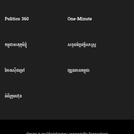
Politico 360
One-Minute
កម្ពុជាមាតុភូមិខ្ញុំ
សច្ចធម៌ប្រវត្តិសាស្ត្រ
វិភាគសុីជម្រៅ
វឌ្ឍនភាពកម្ពុជា
អំពីក្រុមហ៊ុន