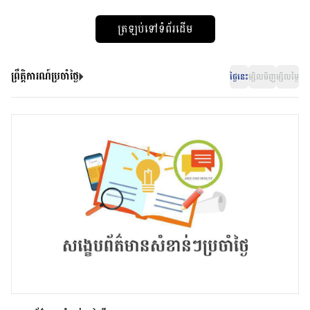
ត្រឡប់ទៅទំព័រដើម
ព្រឹត្តិការណ៍ប្រចាំថ្ងៃ
ថ្ងៃនេះ
ម្សិលមិញ
ម្សិលម្ងៃ