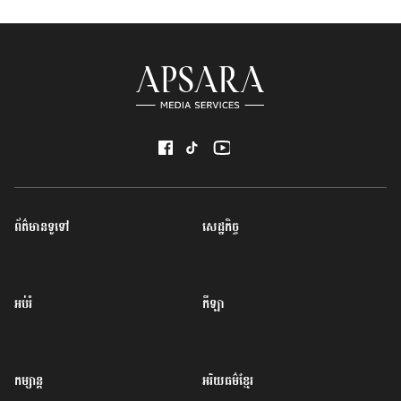
ព័ត៌មានទូទៅ
សេដ្ឋកិច្ច
អប់រំ
កីឡា
កម្សាន្ត
អរិយធម៌ខ្មែរ