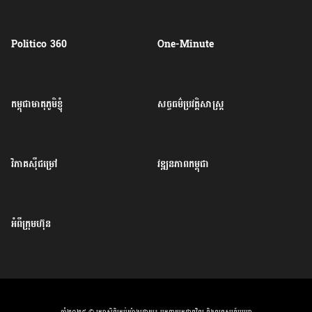
Politico 360
One-Minute
កម្ពុជាមាតុភូមិខ្ញុំ
សច្ចធម៌ប្រវត្តិសាស្ត្រ
វិភាគសុីជម្រៅ
វឌ្ឍនភាពកម្ពុជា
អំពីក្រុមហ៊ុន