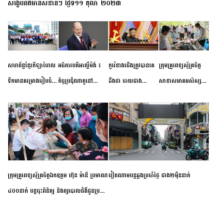
សង្ខេបព័ត៌មានសំខាន់ៗ ថ្ងៃទី១១ តុលា ២០២៣
សហព័ន្ធខ្មែរកីឡាហែល
អធិការបតីអាល្លឺម៉ង់ ៖
កូរ៉េខាងជើងត្រូវបានគេ
ក្រុមគ្រូពេទ្យស្ម័គ្រចិត្ត
ទឹកមានគម្រោងរៀបចំ
កិច្ចប្រជុំណាតូនៅ
ដឹងថា ចាយជាង
សាខាសមាគមសិស្ស
ព្រឹត្តិការណ៍ប្រកួតចាប់ពី
ទីក្រុងម៉ាឌ្រីដ នាពេល
៦០០លានដុល្លារ
និស្សិត បញ្ញវន្តក្មេងវត្ត
កម្រិតបឋម ដល់ឧត្តម
ខាងមុខនឹងបញ្ជូនសញ្ញា
អភិវឌ្ឍន៍នុយក្លេអ៊ែរ
ខេត្តកំពង់ចាម ចុះពិនិត្យ
សិក្សានាពេលខាងមុខ
នៃភាពស្អិតរមួត និង
ពិគ្រោះជំងឺទូទៅ និងផ្តល់
ការប្តេជ្ញាចិត្ត
ថ្នាំពេទ្យជូនប្រជាពលរដ្ឋ
រស់នៅសង្កាត់បឹងកុក
ក្រុមគ្រូពេទ្យស្ម័គ្រចិត្តឯកឧត្តម ហ៊ុន ម៉ានី ប្រមាណ
វៀតណាម​បន្ត​ឆ្លង​ប្រចាំថ្ងៃ​ ​ជាង​២​ម៉ឺន​នាក់​
៤០០នាក់ បន្តចុះពិនិត្យ និងព្យាបាលជំងឺជូនប្រជា
ពលរដ្ឋរស់នៅស្រុកស្រីសន្ធរ ខេត្តកំពង់ចាម