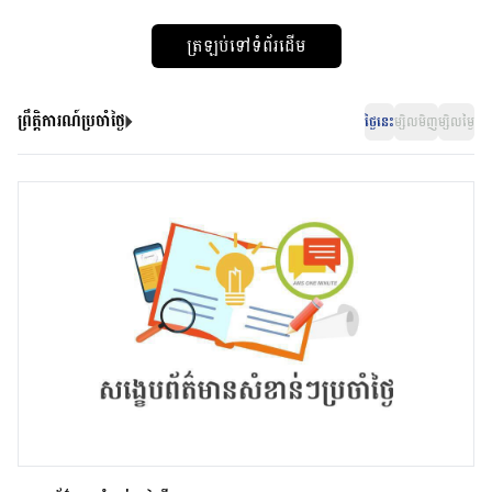
ត្រឡប់ទៅទំព័រដើម
ព្រឹត្តិការណ៍ប្រចាំថ្ងៃ
ថ្ងៃនេះ
ម្សិលមិញ
ម្សិលម្ងៃ