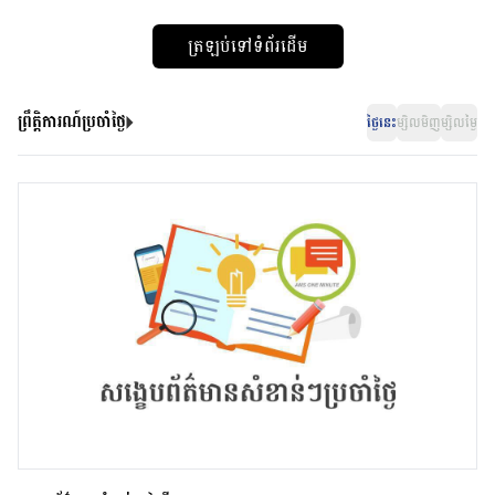
ត្រឡប់ទៅទំព័រដើម
ព្រឹត្តិការណ៍ប្រចាំថ្ងៃ
ថ្ងៃនេះ
ម្សិលមិញ
ម្សិលម្ងៃ