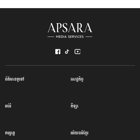
ព័ត៌មានទូទៅ
សេដ្ឋកិច្ច
អប់រំ
កីឡា
កម្សាន្ត
អរិយធម៌ខ្មែរ