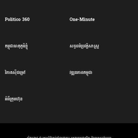
Politico 360
One-Minute
កម្ពុជាមាតុភូមិខ្ញុំ
សច្ចធម៌ប្រវត្តិសាស្ត្រ
វិភាគសុីជម្រៅ
វឌ្ឍនភាពកម្ពុជា
អំពីក្រុមហ៊ុន