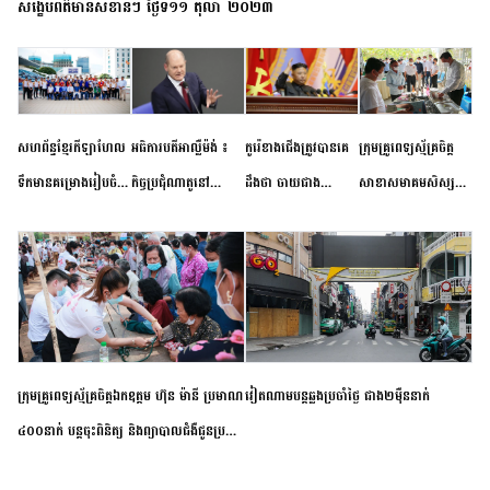
សង្ខេបព័ត៌មានសំខាន់ៗ ថ្ងៃទី១១ តុលា ២០២៣
សហព័ន្ធខ្មែរកីឡាហែល
អធិការបតីអាល្លឺម៉ង់ ៖
កូរ៉េខាងជើងត្រូវបានគេ
ក្រុមគ្រូពេទ្យស្ម័គ្រចិត្ត
ទឹកមានគម្រោងរៀបចំ
កិច្ចប្រជុំណាតូនៅ
ដឹងថា ចាយជាង
សាខាសមាគមសិស្ស
ព្រឹត្តិការណ៍ប្រកួតចាប់ពី
ទីក្រុងម៉ាឌ្រីដ នាពេល
៦០០លានដុល្លារ
និស្សិត បញ្ញវន្តក្មេងវត្ត
កម្រិតបឋម ដល់ឧត្តម
ខាងមុខនឹងបញ្ជូនសញ្ញា
អភិវឌ្ឍន៍នុយក្លេអ៊ែរ
ខេត្តកំពង់ចាម ចុះពិនិត្យ
សិក្សានាពេលខាងមុខ
នៃភាពស្អិតរមួត និង
ពិគ្រោះជំងឺទូទៅ និងផ្តល់
ការប្តេជ្ញាចិត្ត
ថ្នាំពេទ្យជូនប្រជាពលរដ្ឋ
រស់នៅសង្កាត់បឹងកុក
ក្រុមគ្រូពេទ្យស្ម័គ្រចិត្តឯកឧត្តម ហ៊ុន ម៉ានី ប្រមាណ
វៀតណាម​បន្ត​ឆ្លង​ប្រចាំថ្ងៃ​ ​ជាង​២​ម៉ឺន​នាក់​
៤០០នាក់ បន្តចុះពិនិត្យ និងព្យាបាលជំងឺជូនប្រជា
ពលរដ្ឋរស់នៅស្រុកស្រីសន្ធរ ខេត្តកំពង់ចាម