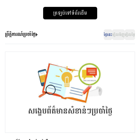
ត្រឡប់ទៅទំព័រដើម
ព្រឹត្តិការណ៍ប្រចាំថ្ងៃ
ថ្ងៃនេះ
ម្សិលមិញ
ម្សិលម្ងៃ