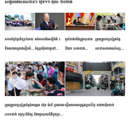
សង្ខេបព័ត៌មានសំខាន់ៗ ថ្ងៃទី១១ តុលា ២០២៣
សហព័ន្ធខ្មែរកីឡាហែល
អធិការបតីអាល្លឺម៉ង់ ៖
កូរ៉េខាងជើងត្រូវបានគេ
ក្រុមគ្រូពេទ្យស្ម័គ្រចិត្ត
ទឹកមានគម្រោងរៀបចំ
កិច្ចប្រជុំណាតូនៅ
ដឹងថា ចាយជាង
សាខាសមាគមសិស្ស
ព្រឹត្តិការណ៍ប្រកួតចាប់ពី
ទីក្រុងម៉ាឌ្រីដ នាពេល
៦០០លានដុល្លារ
និស្សិត បញ្ញវន្តក្មេងវត្ត
កម្រិតបឋម ដល់ឧត្តម
ខាងមុខនឹងបញ្ជូនសញ្ញា
អភិវឌ្ឍន៍នុយក្លេអ៊ែរ
ខេត្តកំពង់ចាម ចុះពិនិត្យ
សិក្សានាពេលខាងមុខ
នៃភាពស្អិតរមួត និង
ពិគ្រោះជំងឺទូទៅ និងផ្តល់
ការប្តេជ្ញាចិត្ត
ថ្នាំពេទ្យជូនប្រជាពលរដ្ឋ
រស់នៅសង្កាត់បឹងកុក
ក្រុមគ្រូពេទ្យស្ម័គ្រចិត្តឯកឧត្តម ហ៊ុន ម៉ានី ប្រមាណ
វៀតណាម​បន្ត​ឆ្លង​ប្រចាំថ្ងៃ​ ​ជាង​២​ម៉ឺន​នាក់​
៤០០នាក់ បន្តចុះពិនិត្យ និងព្យាបាលជំងឺជូនប្រជា
ពលរដ្ឋរស់នៅស្រុកស្រីសន្ធរ ខេត្តកំពង់ចាម