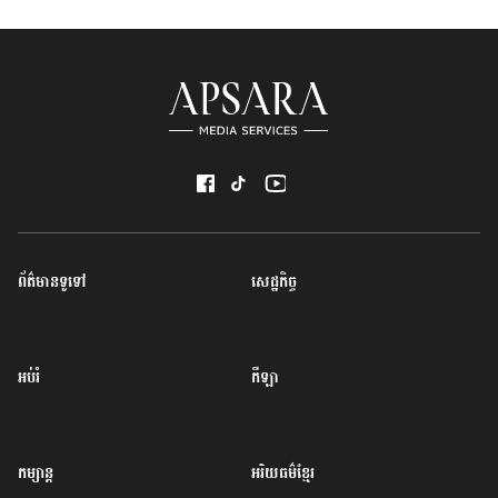
ព័ត៌មានទូទៅ
សេដ្ឋកិច្ច
អប់រំ
កីឡា
កម្សាន្ត
អរិយធម៌ខ្មែរ