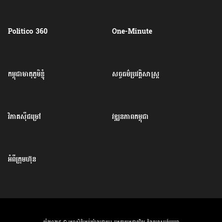
Politico 360
One-Minute
កម្ពុជាមាតុភូមិខ្ញុំ
សច្ចធម៌ប្រវត្តិសាស្ត្រ
វិភាគសុីជម្រៅ
វឌ្ឍនភាពកម្ពុជា
អំពីក្រុមហ៊ុន