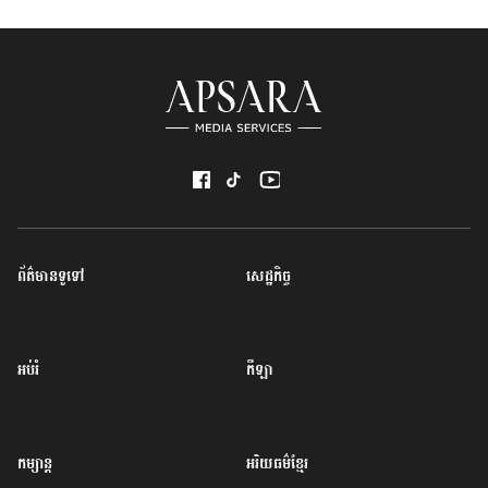
ព័ត៌មានទូទៅ
សេដ្ឋកិច្ច
អប់រំ
កីឡា
កម្សាន្ត
អរិយធម៌ខ្មែរ