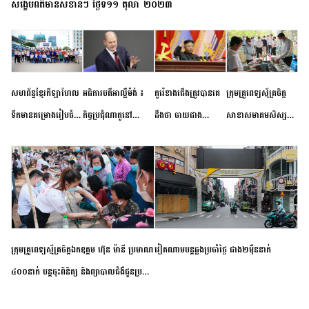
សង្ខេបព័ត៌មានសំខាន់ៗ ថ្ងៃទី១១ តុលា ២០២៣
សហព័ន្ធខ្មែរកីឡាហែល
អធិការបតីអាល្លឺម៉ង់ ៖
កូរ៉េខាងជើងត្រូវបានគេ
ក្រុមគ្រូពេទ្យស្ម័គ្រចិត្ត
ទឹកមានគម្រោងរៀបចំ
កិច្ចប្រជុំណាតូនៅ
ដឹងថា ចាយជាង
សាខាសមាគមសិស្ស
ព្រឹត្តិការណ៍ប្រកួតចាប់ពី
ទីក្រុងម៉ាឌ្រីដ នាពេល
៦០០លានដុល្លារ
និស្សិត បញ្ញវន្តក្មេងវត្ត
កម្រិតបឋម ដល់ឧត្តម
ខាងមុខនឹងបញ្ជូនសញ្ញា
អភិវឌ្ឍន៍នុយក្លេអ៊ែរ
ខេត្តកំពង់ចាម ចុះពិនិត្យ
សិក្សានាពេលខាងមុខ
នៃភាពស្អិតរមួត និង
ពិគ្រោះជំងឺទូទៅ និងផ្តល់
ការប្តេជ្ញាចិត្ត
ថ្នាំពេទ្យជូនប្រជាពលរដ្ឋ
រស់នៅសង្កាត់បឹងកុក
ក្រុមគ្រូពេទ្យស្ម័គ្រចិត្តឯកឧត្តម ហ៊ុន ម៉ានី ប្រមាណ
វៀតណាម​បន្ត​ឆ្លង​ប្រចាំថ្ងៃ​ ​ជាង​២​ម៉ឺន​នាក់​
៤០០នាក់ បន្តចុះពិនិត្យ និងព្យាបាលជំងឺជូនប្រជា
ពលរដ្ឋរស់នៅស្រុកស្រីសន្ធរ ខេត្តកំពង់ចាម