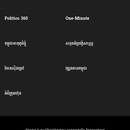
Politico 360
One-Minute
កម្ពុជាមាតុភូមិខ្ញុំ
សច្ចធម៌ប្រវត្តិសាស្ត្រ
វិភាគសុីជម្រៅ
វឌ្ឍនភាពកម្ពុជា
អំពីក្រុមហ៊ុន