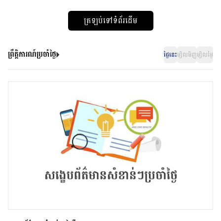
ត្រឡប់ទៅទំព័រដើម
ព្រឹត្តិការណ៍ប្រចាំថ្ងៃ
ថ្ងៃនេះ
ម្សិលមិញ
ម្សិលម្ងៃ