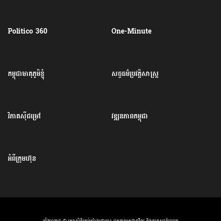
Politico 360
One-Minute
កម្ពុជាមាតុភូមិខ្ញុំ
សច្ចធម៌ប្រវត្តិសាស្ត្រ
វិភាគសុីជម្រៅ
វឌ្ឍនភាពកម្ពុជា
អំពីក្រុមហ៊ុន