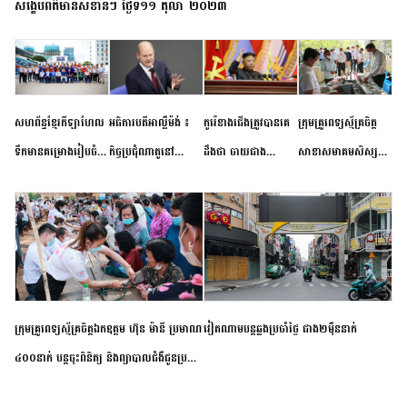
សង្ខេបព័ត៌មានសំខាន់ៗ ថ្ងៃទី១១ តុលា ២០២៣
សហព័ន្ធខ្មែរកីឡាហែល
អធិការបតីអាល្លឺម៉ង់ ៖
កូរ៉េខាងជើងត្រូវបានគេ
ក្រុមគ្រូពេទ្យស្ម័គ្រចិត្ត
ទឹកមានគម្រោងរៀបចំ
កិច្ចប្រជុំណាតូនៅ
ដឹងថា ចាយជាង
សាខាសមាគមសិស្ស
ព្រឹត្តិការណ៍ប្រកួតចាប់ពី
ទីក្រុងម៉ាឌ្រីដ នាពេល
៦០០លានដុល្លារ
និស្សិត បញ្ញវន្តក្មេងវត្ត
កម្រិតបឋម ដល់ឧត្តម
ខាងមុខនឹងបញ្ជូនសញ្ញា
អភិវឌ្ឍន៍នុយក្លេអ៊ែរ
ខេត្តកំពង់ចាម ចុះពិនិត្យ
សិក្សានាពេលខាងមុខ
នៃភាពស្អិតរមួត និង
ពិគ្រោះជំងឺទូទៅ និងផ្តល់
ការប្តេជ្ញាចិត្ត
ថ្នាំពេទ្យជូនប្រជាពលរដ្ឋ
រស់នៅសង្កាត់បឹងកុក
ក្រុមគ្រូពេទ្យស្ម័គ្រចិត្តឯកឧត្តម ហ៊ុន ម៉ានី ប្រមាណ
វៀតណាម​បន្ត​ឆ្លង​ប្រចាំថ្ងៃ​ ​ជាង​២​ម៉ឺន​នាក់​
៤០០នាក់ បន្តចុះពិនិត្យ និងព្យាបាលជំងឺជូនប្រជា
ពលរដ្ឋរស់នៅស្រុកស្រីសន្ធរ ខេត្តកំពង់ចាម