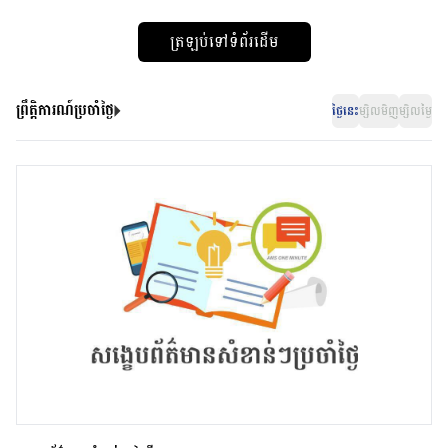
ត្រឡប់ទៅទំព័រដើម
ព្រឹត្តិការណ៍ប្រចាំថ្ងៃ
ថ្ងៃនេះ
ម្សិលមិញ
ម្សិលម្ងៃ