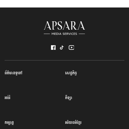
ព័ត៌មានទូទៅ
សេដ្ឋកិច្ច
អប់រំ
កីឡា
កម្សាន្ត
អរិយធម៌ខ្មែរ