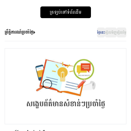
ត្រឡប់ទៅទំព័រដើម
ព្រឹត្តិការណ៍ប្រចាំថ្ងៃ
ថ្ងៃនេះ
ម្សិលមិញ
ម្សិលម្ងៃ