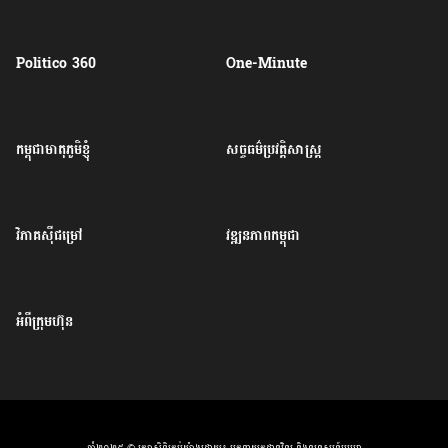
Politico 360
One-Minute
កម្ពុជាមាតុភូមិខ្ញុំ
សច្ចធម៌ប្រវត្តិសាស្ត្រ
វិភាគសុីជម្រៅ
វឌ្ឍនភាពកម្ពុជា
អំពីក្រុមហ៊ុន