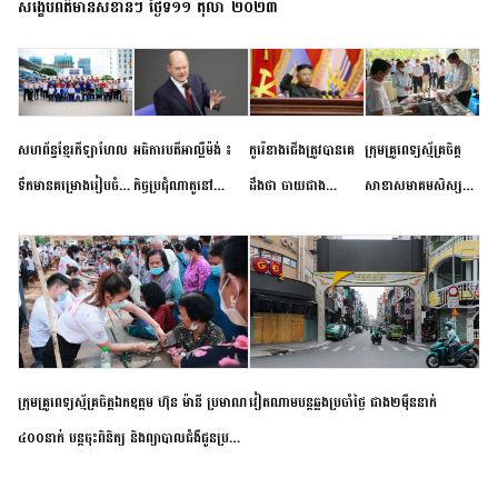
សង្ខេបព័ត៌មានសំខាន់ៗ ថ្ងៃទី១១ តុលា ២០២៣
សហព័ន្ធខ្មែរកីឡាហែល
អធិការបតីអាល្លឺម៉ង់ ៖
កូរ៉េខាងជើងត្រូវបានគេ
ក្រុមគ្រូពេទ្យស្ម័គ្រចិត្ត
ទឹកមានគម្រោងរៀបចំ
កិច្ចប្រជុំណាតូនៅ
ដឹងថា ចាយជាង
សាខាសមាគមសិស្ស
ព្រឹត្តិការណ៍ប្រកួតចាប់ពី
ទីក្រុងម៉ាឌ្រីដ នាពេល
៦០០លានដុល្លារ
និស្សិត បញ្ញវន្តក្មេងវត្ត
កម្រិតបឋម ដល់ឧត្តម
ខាងមុខនឹងបញ្ជូនសញ្ញា
អភិវឌ្ឍន៍នុយក្លេអ៊ែរ
ខេត្តកំពង់ចាម ចុះពិនិត្យ
សិក្សានាពេលខាងមុខ
នៃភាពស្អិតរមួត និង
ពិគ្រោះជំងឺទូទៅ និងផ្តល់
ការប្តេជ្ញាចិត្ត
ថ្នាំពេទ្យជូនប្រជាពលរដ្ឋ
រស់នៅសង្កាត់បឹងកុក
ក្រុមគ្រូពេទ្យស្ម័គ្រចិត្តឯកឧត្តម ហ៊ុន ម៉ានី ប្រមាណ
វៀតណាម​បន្ត​ឆ្លង​ប្រចាំថ្ងៃ​ ​ជាង​២​ម៉ឺន​នាក់​
៤០០នាក់ បន្តចុះពិនិត្យ និងព្យាបាលជំងឺជូនប្រជា
ពលរដ្ឋរស់នៅស្រុកស្រីសន្ធរ ខេត្តកំពង់ចាម