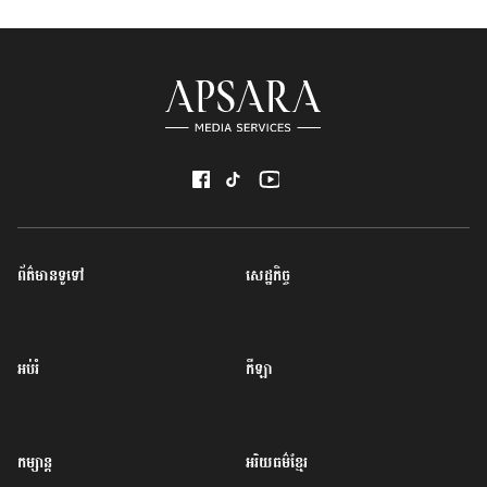
ព័ត៌មានទូទៅ
សេដ្ឋកិច្ច
អប់រំ
កីឡា
កម្សាន្ត
អរិយធម៌ខ្មែរ