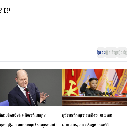
ានទេ
ថ្ងៃនេះ
ម្សិលមិញ
ម្សិលម្ងៃ
ិការបតីអាល្លឺម៉ង់ ៖ កិច្ចប្រជុំណាតូនៅ
កូរ៉េខាងជើងត្រូវបានគេដឹងថា ចាយជាង
ក្រុងម៉ាឌ្រីដ នាពេលខាងមុខនឹងបញ្ជូនសញ្ញានៃ
៦០០លានដុល្លារ អភិវឌ្ឍន៍នុយក្លេអ៊ែរ
ពស្អិតរមួត និងការប្តេជ្ញាចិត្ត