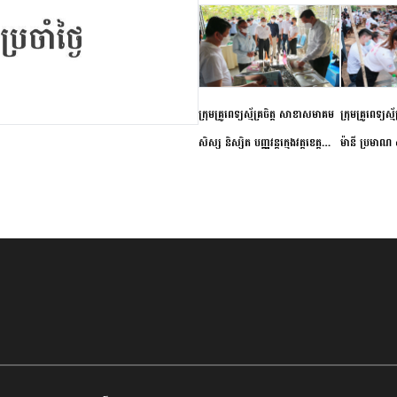
ក្រុមគ្រូពេទ្យស្ម័គ្រចិត្ត សាខាសមាគម
ក្រុមគ្រូពេទ្យស្
សិស្ស និស្សិត បញ្ញវន្តក្មេងវត្តខេត្ត
ម៉ានី ប្រមាណ ៤
កំពង់ចាម ចុះពិនិត្យ ពិគ្រោះជំងឺទូទៅ
និងព្យាបាលជំង
និងផ្តល់ថ្នាំពេទ្យជូនប្រជាពលរដ្ឋរស់នៅ
ស្រុកស្រីសន្ធរ
សង្កាត់បឹងកុក