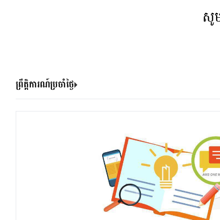
សូ
ព្រឹត្តិការណ៍ប្រចាំថ្ងៃ