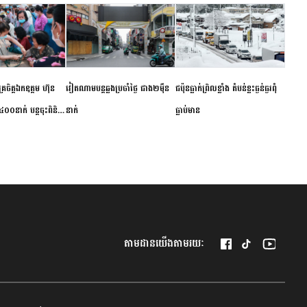
ម័គ្រចិត្តឯកឧត្តម ហ៊ុន
វៀតណាម​បន្ត​ឆ្លង​ប្រចាំថ្ងៃ​ ​ជាង​២​ម៉ឺន​
​ជប៉ុន​ធ្លាក់ព្រិល​ខ្លាំង​ ​តំបន់​ខ្លះ​ធ្ងន់ធ្ងរ​ពុំ​
០០នាក់ បន្តចុះពិនិត្យ
នាក់​
ធ្លាប់​មាន
ឺជូនប្រជាពលរដ្ឋរស់នៅ
 ខេត្តកំពង់ចាម
តាមដានយើងតាមរយៈ