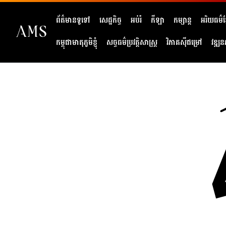
ព័ត៌មានទូទៅ
សេដ្ឋកិច្ច
អប់រំ
កីឡា
កម្សាន្ត
អរិយធម៌ខ្
កម្ពុជាមាតុភូមិខ្ញុំ
សច្ចធម៌ប្រវត្តិសាស្ត្រ
វិភាគសុីជម្រៅ
វឌ្ឍន
404