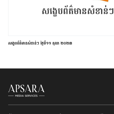
សង្ខេបព័ត៌មានសំខាន់ៗ ថ្ងៃទី១១ តុលា ២០២៣