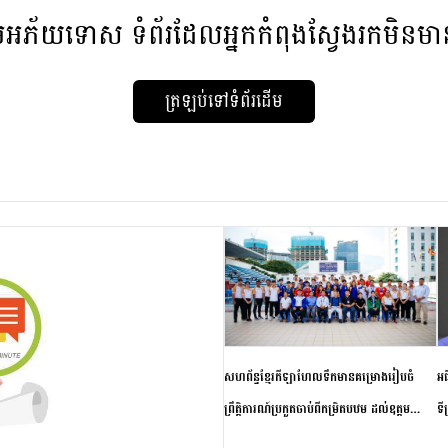
មអភ័យទោស
ទំព័រដែលអ្នកកំពុងស្វែងរកមិនម
ត្រឡប់ទៅទំព័រដើម
សហព័ន្ធខ្មែរកីឡាហែលទឹកមានគម្រោងរៀបចំ
អធ
ព្រឹត្តិការណ៍ប្រកួតចាប់ពីកម្រិតបឋម ដល់ឧត្តម
ទី
សិក្សានាពេលខាងមុខ
ភា