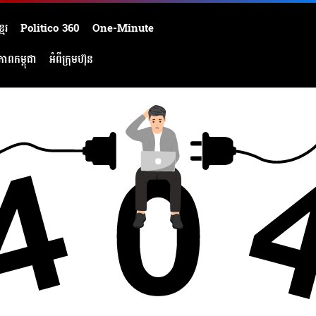
មែរ
Politico 360
One-Minute
ភាពកម្ពុជា
អំពីក្រុមហ៊ុន