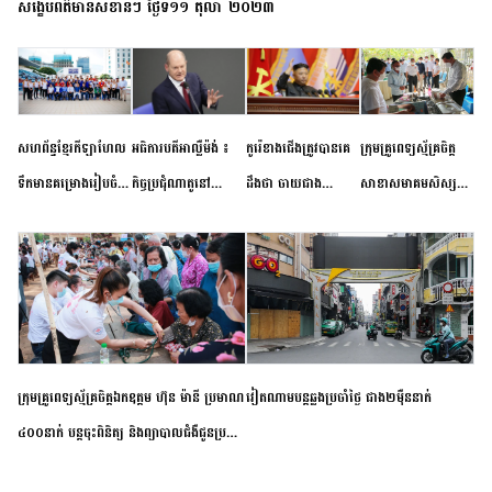
សង្ខេបព័ត៌មានសំខាន់ៗ ថ្ងៃទី១១ តុលា ២០២៣
សហព័ន្ធខ្មែរកីឡាហែល
អធិការបតីអាល្លឺម៉ង់ ៖
កូរ៉េខាងជើងត្រូវបានគេ
ក្រុមគ្រូពេទ្យស្ម័គ្រចិត្ត
ទឹកមានគម្រោងរៀបចំ
កិច្ចប្រជុំណាតូនៅ
ដឹងថា ចាយជាង
សាខាសមាគមសិស្ស
ព្រឹត្តិការណ៍ប្រកួតចាប់ពី
ទីក្រុងម៉ាឌ្រីដ នាពេល
៦០០លានដុល្លារ
និស្សិត បញ្ញវន្តក្មេងវត្ត
កម្រិតបឋម ដល់ឧត្តម
ខាងមុខនឹងបញ្ជូនសញ្ញា
អភិវឌ្ឍន៍នុយក្លេអ៊ែរ
ខេត្តកំពង់ចាម ចុះពិនិត្យ
សិក្សានាពេលខាងមុខ
នៃភាពស្អិតរមួត និង
ពិគ្រោះជំងឺទូទៅ និងផ្តល់
ការប្តេជ្ញាចិត្ត
ថ្នាំពេទ្យជូនប្រជាពលរដ្ឋ
រស់នៅសង្កាត់បឹងកុក
ក្រុមគ្រូពេទ្យស្ម័គ្រចិត្តឯកឧត្តម ហ៊ុន ម៉ានី ប្រមាណ
វៀតណាម​បន្ត​ឆ្លង​ប្រចាំថ្ងៃ​ ​ជាង​២​ម៉ឺន​នាក់​
៤០០នាក់ បន្តចុះពិនិត្យ និងព្យាបាលជំងឺជូនប្រជា
ពលរដ្ឋរស់នៅស្រុកស្រីសន្ធរ ខេត្តកំពង់ចាម