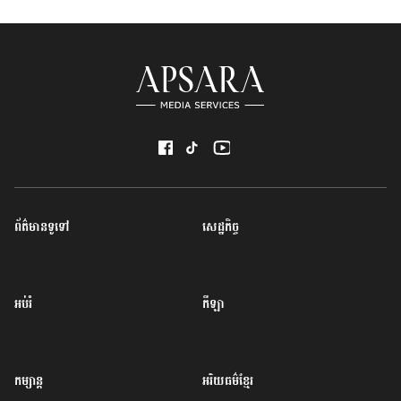
ព័ត៌មានទូទៅ
សេដ្ឋកិច្ច
អប់រំ
កីឡា
កម្សាន្ត
អរិយធម៌ខ្មែរ