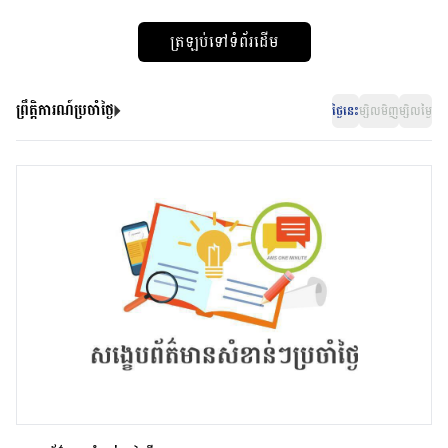
ត្រឡប់ទៅទំព័រដើម
ព្រឹត្តិការណ៍ប្រចាំថ្ងៃ
ថ្ងៃនេះ
ម្សិលមិញ
ម្សិលម្ងៃ