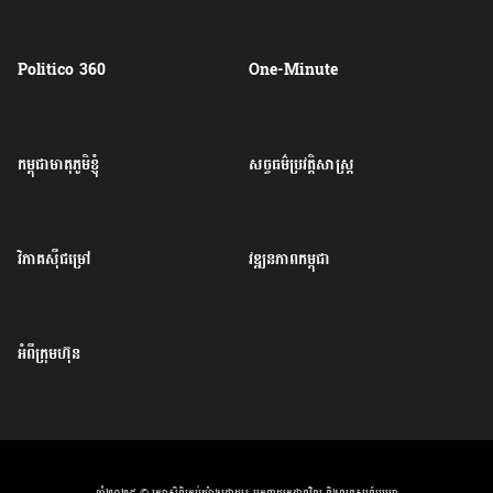
Politico 360
One-Minute
កម្ពុជាមាតុភូមិខ្ញុំ
សច្ចធម៌ប្រវត្តិសាស្ត្រ
វិភាគសុីជម្រៅ
វឌ្ឍនភាពកម្ពុជា
អំពីក្រុមហ៊ុន