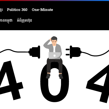
មែរ
Politico 360
One-Minute
ភាពកម្ពុជា
អំពីក្រុមហ៊ុន