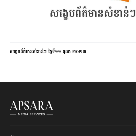
សង្ខេបព័ត៌មានសំខាន់ៗ ថ្ងៃទី១១ តុលា ២០២៣