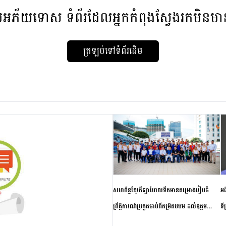
មអភ័យទោស
ទំព័រដែលអ្នកកំពុងស្វែងរកមិនម
ត្រឡប់ទៅទំព័រដើម
សហព័ន្ធខ្មែរកីឡាហែលទឹកមានគម្រោងរៀបចំ
អធ
ព្រឹត្តិការណ៍ប្រកួតចាប់ពីកម្រិតបឋម ដល់ឧត្តម
ទី
សិក្សានាពេលខាងមុខ
ភា