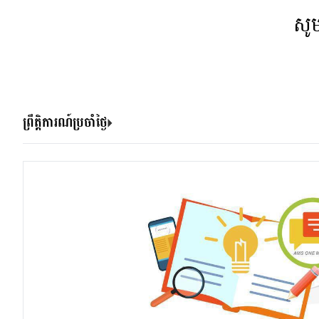
សូ
ព្រឹត្តិការណ៍ប្រចាំថ្ងៃ