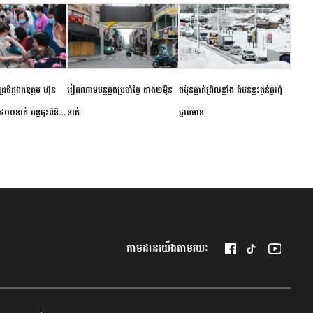
ម័គ្រចិត្តឯកឧត្តម ហ៊ុន
វៀតណាម​បន្ត​ឆ្លង​ប្រចាំថ្ងៃ​ ​ជាង​២​ម៉ឺន​
​ជប៉ុន​ធ្លាក់ព្រិល​ខ្លាំង​ ​តំបន់​ខ្លះ​ធ្ងន់ធ្ងរ​ពុំ​
០០នាក់ បន្តចុះពិនិត្យ
នាក់​
ធ្លាប់​មាន
ឺជូនប្រជាពលរដ្ឋរស់នៅ
 ខេត្តកំពង់ចាម
តាមដានយើងតាមរយៈ