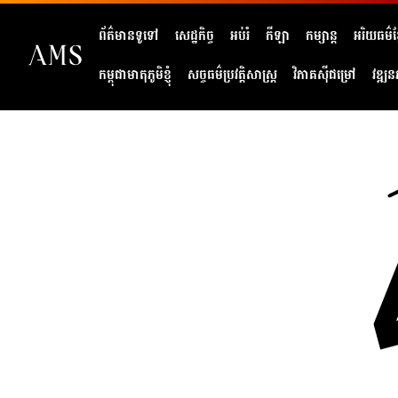
ព័ត៌មានទូទៅ
សេដ្ឋកិច្ច
អប់រំ
កីឡា
កម្សាន្ត
អរិយធម៌ខ្
កម្ពុជាមាតុភូមិខ្ញុំ
សច្ចធម៌ប្រវត្តិសាស្ត្រ
វិភាគសុីជម្រៅ
វឌ្ឍន
404