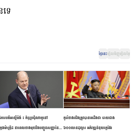
ានទេ
ថ្ងៃនេះ
ម្សិលមិញ
ម្សិលម្ងៃ
ិការបតីអាល្លឺម៉ង់ ៖ កិច្ចប្រជុំណាតូនៅ
កូរ៉េខាងជើងត្រូវបានគេដឹងថា ចាយជាង
ក្រុងម៉ាឌ្រីដ នាពេលខាងមុខនឹងបញ្ជូនសញ្ញានៃ
៦០០លានដុល្លារ អភិវឌ្ឍន៍នុយក្លេអ៊ែរ
ពស្អិតរមួត និងការប្តេជ្ញាចិត្ត