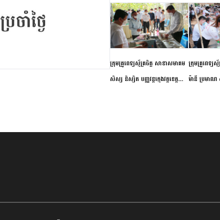
ក្រុមគ្រូពេទ្យស្ម័គ្រចិត្ត សាខាសមាគម
ក្រុមគ្រូពេទ្យស្
សិស្ស និស្សិត បញ្ញវន្តក្មេងវត្តខេត្ត
ម៉ានី ប្រមាណ ៤
កំពង់ចាម ចុះពិនិត្យ ពិគ្រោះជំងឺទូទៅ
និងព្យាបាលជំង
និងផ្តល់ថ្នាំពេទ្យជូនប្រជាពលរដ្ឋរស់នៅ
ស្រុកស្រីសន្ធរ
សង្កាត់បឹងកុក