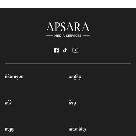
ព័ត៌មានទូទៅ
សេដ្ឋកិច្ច
អប់រំ
កីឡា
កម្សាន្ត
អរិយធម៌ខ្មែរ