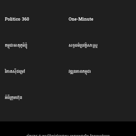
Politico 360
One-Minute
កម្ពុជាមាតុភូមិខ្ញុំ
សច្ចធម៌ប្រវត្តិសាស្ត្រ
វិភាគសុីជម្រៅ
វឌ្ឍនភាពកម្ពុជា
អំពីក្រុមហ៊ុន