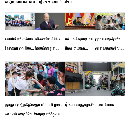
សង្ខេបព័ត៌មានសំខាន់ៗ ថ្ងៃទី១១ តុលា ២០២៣
សហព័ន្ធខ្មែរកីឡាហែល
អធិការបតីអាល្លឺម៉ង់ ៖
កូរ៉េខាងជើងត្រូវបានគេ
ក្រុមគ្រូពេទ្យស្ម័គ្រចិត្ត
ទឹកមានគម្រោងរៀបចំ
កិច្ចប្រជុំណាតូនៅ
ដឹងថា ចាយជាង
សាខាសមាគមសិស្ស
ព្រឹត្តិការណ៍ប្រកួតចាប់ពី
ទីក្រុងម៉ាឌ្រីដ នាពេល
៦០០លានដុល្លារ
និស្សិត បញ្ញវន្តក្មេងវត្ត
កម្រិតបឋម ដល់ឧត្តម
ខាងមុខនឹងបញ្ជូនសញ្ញា
អភិវឌ្ឍន៍នុយក្លេអ៊ែរ
ខេត្តកំពង់ចាម ចុះពិនិត្យ
សិក្សានាពេលខាងមុខ
នៃភាពស្អិតរមួត និង
ពិគ្រោះជំងឺទូទៅ និងផ្តល់
ការប្តេជ្ញាចិត្ត
ថ្នាំពេទ្យជូនប្រជាពលរដ្ឋ
រស់នៅសង្កាត់បឹងកុក
ក្រុមគ្រូពេទ្យស្ម័គ្រចិត្តឯកឧត្តម ហ៊ុន ម៉ានី ប្រមាណ
វៀតណាម​បន្ត​ឆ្លង​ប្រចាំថ្ងៃ​ ​ជាង​២​ម៉ឺន​នាក់​
៤០០នាក់ បន្តចុះពិនិត្យ និងព្យាបាលជំងឺជូនប្រជា
ពលរដ្ឋរស់នៅស្រុកស្រីសន្ធរ ខេត្តកំពង់ចាម