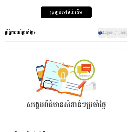
ត្រឡប់ទៅទំព័រដើម
ព្រឹត្តិការណ៍ប្រចាំថ្ងៃ
ថ្ងៃនេះ
ម្សិលមិញ
ម្សិលម្ងៃ