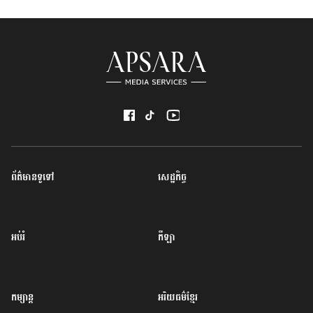
ព័ត៌មានទូទៅ
សេដ្ឋកិច្ច
អប់រំ
កីឡា
កម្សាន្ត
អរិយធម៌ខ្មែរ