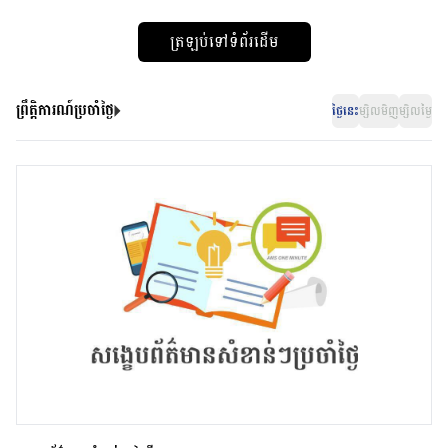
ត្រឡប់ទៅទំព័រដើម
ព្រឹត្តិការណ៍ប្រចាំថ្ងៃ
ថ្ងៃនេះ
ម្សិលមិញ
ម្សិលម្ងៃ