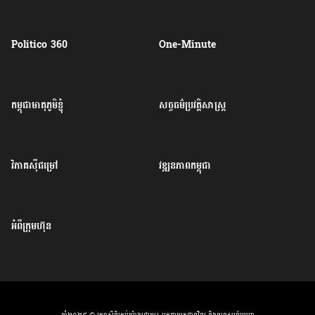
Politico 360
One-Minute
កម្ពុជាមាតុភូមិខ្ញុំ
សច្ចធម៌ប្រវត្តិសាស្ត្រ
វិភាគសុីជម្រៅ
វឌ្ឍនភាពកម្ពុជា
អំពីក្រុមហ៊ុន