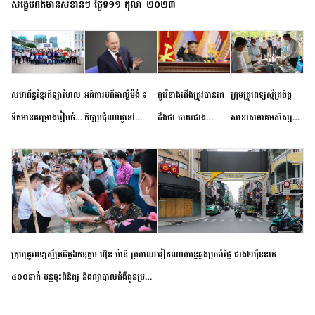
សង្ខេបព័ត៌មានសំខាន់ៗ ថ្ងៃទី១១ តុលា ២០២៣
សហព័ន្ធខ្មែរកីឡាហែល
អធិការបតីអាល្លឺម៉ង់ ៖
កូរ៉េខាងជើងត្រូវបានគេ
ក្រុមគ្រូពេទ្យស្ម័គ្រចិត្ត
ទឹកមានគម្រោងរៀបចំ
កិច្ចប្រជុំណាតូនៅ
ដឹងថា ចាយជាង
សាខាសមាគមសិស្ស
ព្រឹត្តិការណ៍ប្រកួតចាប់ពី
ទីក្រុងម៉ាឌ្រីដ នាពេល
៦០០លានដុល្លារ
និស្សិត បញ្ញវន្តក្មេងវត្ត
កម្រិតបឋម ដល់ឧត្តម
ខាងមុខនឹងបញ្ជូនសញ្ញា
អភិវឌ្ឍន៍នុយក្លេអ៊ែរ
ខេត្តកំពង់ចាម ចុះពិនិត្យ
សិក្សានាពេលខាងមុខ
នៃភាពស្អិតរមួត និង
ពិគ្រោះជំងឺទូទៅ និងផ្តល់
ការប្តេជ្ញាចិត្ត
ថ្នាំពេទ្យជូនប្រជាពលរដ្ឋ
រស់នៅសង្កាត់បឹងកុក
ក្រុមគ្រូពេទ្យស្ម័គ្រចិត្តឯកឧត្តម ហ៊ុន ម៉ានី ប្រមាណ
វៀតណាម​បន្ត​ឆ្លង​ប្រចាំថ្ងៃ​ ​ជាង​២​ម៉ឺន​នាក់​
៤០០នាក់ បន្តចុះពិនិត្យ និងព្យាបាលជំងឺជូនប្រជា
ពលរដ្ឋរស់នៅស្រុកស្រីសន្ធរ ខេត្តកំពង់ចាម