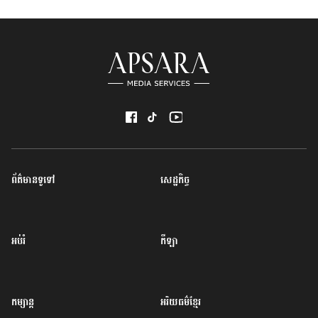
ព័ត៌មានទូទៅ
សេដ្ឋកិច្ច
អប់រំ
កីឡា
កម្សាន្ត
អរិយធម៌ខ្មែរ