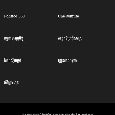
Politico 360
One-Minute
កម្ពុជាមាតុភូមិខ្ញុំ
សច្ចធម៌ប្រវត្តិសាស្ត្រ
វិភាគសុីជម្រៅ
វឌ្ឍនភាពកម្ពុជា
អំពីក្រុមហ៊ុន