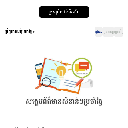
ត្រឡប់ទៅទំព័រដើម
ព្រឹត្តិការណ៍ប្រចាំថ្ងៃ
ថ្ងៃនេះ
ម្សិលមិញ
ម្សិលម្ងៃ