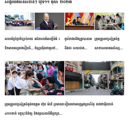
សង្ខេបព័ត៌មានសំខាន់ៗ ថ្ងៃទី១១ តុលា ២០២៣
សហព័ន្ធខ្មែរកីឡាហែល
អធិការបតីអាល្លឺម៉ង់ ៖
កូរ៉េខាងជើងត្រូវបានគេ
ក្រុមគ្រូពេទ្យស្ម័គ្រចិត្ត
ទឹកមានគម្រោងរៀបចំ
កិច្ចប្រជុំណាតូនៅ
ដឹងថា ចាយជាង
សាខាសមាគមសិស្ស
ព្រឹត្តិការណ៍ប្រកួតចាប់ពី
ទីក្រុងម៉ាឌ្រីដ នាពេល
៦០០លានដុល្លារ
និស្សិត បញ្ញវន្តក្មេងវត្ត
កម្រិតបឋម ដល់ឧត្តម
ខាងមុខនឹងបញ្ជូនសញ្ញា
អភិវឌ្ឍន៍នុយក្លេអ៊ែរ
ខេត្តកំពង់ចាម ចុះពិនិត្យ
សិក្សានាពេលខាងមុខ
នៃភាពស្អិតរមួត និង
ពិគ្រោះជំងឺទូទៅ និងផ្តល់
ការប្តេជ្ញាចិត្ត
ថ្នាំពេទ្យជូនប្រជាពលរដ្ឋ
រស់នៅសង្កាត់បឹងកុក
ក្រុមគ្រូពេទ្យស្ម័គ្រចិត្តឯកឧត្តម ហ៊ុន ម៉ានី ប្រមាណ
វៀតណាម​បន្ត​ឆ្លង​ប្រចាំថ្ងៃ​ ​ជាង​២​ម៉ឺន​នាក់​
៤០០នាក់ បន្តចុះពិនិត្យ និងព្យាបាលជំងឺជូនប្រជា
ពលរដ្ឋរស់នៅស្រុកស្រីសន្ធរ ខេត្តកំពង់ចាម