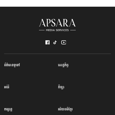
ព័ត៌មានទូទៅ
សេដ្ឋកិច្ច
អប់រំ
កីឡា
កម្សាន្ត
អរិយធម៌ខ្មែរ