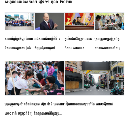
សង្ខេបព័ត៌មានសំខាន់ៗ ថ្ងៃទី១១ តុលា ២០២៣
សហព័ន្ធខ្មែរកីឡាហែល
អធិការបតីអាល្លឺម៉ង់ ៖
កូរ៉េខាងជើងត្រូវបានគេ
ក្រុមគ្រូពេទ្យស្ម័គ្រចិត្ត
ទឹកមានគម្រោងរៀបចំ
កិច្ចប្រជុំណាតូនៅ
ដឹងថា ចាយជាង
សាខាសមាគមសិស្ស
ព្រឹត្តិការណ៍ប្រកួតចាប់ពី
ទីក្រុងម៉ាឌ្រីដ នាពេល
៦០០លានដុល្លារ
និស្សិត បញ្ញវន្តក្មេងវត្ត
កម្រិតបឋម ដល់ឧត្តម
ខាងមុខនឹងបញ្ជូនសញ្ញា
អភិវឌ្ឍន៍នុយក្លេអ៊ែរ
ខេត្តកំពង់ចាម ចុះពិនិត្យ
សិក្សានាពេលខាងមុខ
នៃភាពស្អិតរមួត និង
ពិគ្រោះជំងឺទូទៅ និងផ្តល់
ការប្តេជ្ញាចិត្ត
ថ្នាំពេទ្យជូនប្រជាពលរដ្ឋ
រស់នៅសង្កាត់បឹងកុក
ក្រុមគ្រូពេទ្យស្ម័គ្រចិត្តឯកឧត្តម ហ៊ុន ម៉ានី ប្រមាណ
វៀតណាម​បន្ត​ឆ្លង​ប្រចាំថ្ងៃ​ ​ជាង​២​ម៉ឺន​នាក់​
៤០០នាក់ បន្តចុះពិនិត្យ និងព្យាបាលជំងឺជូនប្រជា
ពលរដ្ឋរស់នៅស្រុកស្រីសន្ធរ ខេត្តកំពង់ចាម