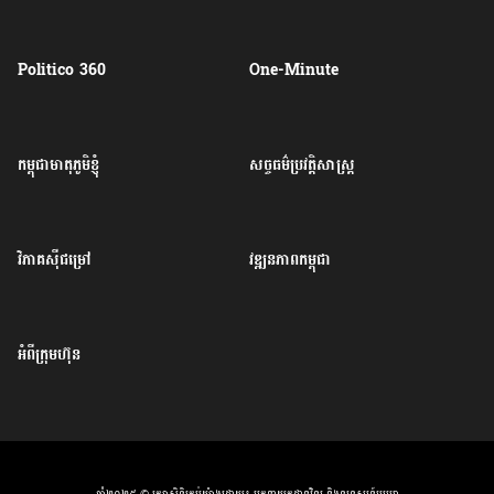
Politico 360
One-Minute
កម្ពុជាមាតុភូមិខ្ញុំ
សច្ចធម៌ប្រវត្តិសាស្ត្រ
វិភាគសុីជម្រៅ
វឌ្ឍនភាពកម្ពុជា
អំពីក្រុមហ៊ុន