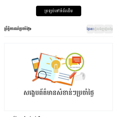
ត្រឡប់ទៅទំព័រដើម
ព្រឹត្តិការណ៍ប្រចាំថ្ងៃ
ថ្ងៃនេះ
ម្សិលមិញ
ម្សិលម្ងៃ