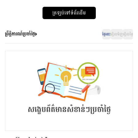
ត្រឡប់ទៅទំព័រដើម
ព្រឹត្តិការណ៍ប្រចាំថ្ងៃ
ថ្ងៃនេះ
ម្សិលមិញ
ម្សិលម្ងៃ