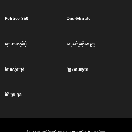
Politico 360
One-Minute
កម្ពុជាមាតុភូមិខ្ញុំ
សច្ចធម៌ប្រវត្តិសាស្ត្រ
វិភាគសុីជម្រៅ
វឌ្ឍនភាពកម្ពុជា
អំពីក្រុមហ៊ុន