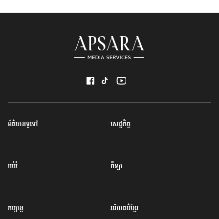
ព័ត៌មានទូទៅ
សេដ្ឋកិច្ច
អប់រំ
កីឡា
កម្សាន្ត
អរិយធម៌ខ្មែរ