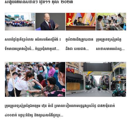
សង្ខេបព័ត៌មានសំខាន់ៗ ថ្ងៃទី១១ តុលា ២០២៣
សហព័ន្ធខ្មែរកីឡាហែល
អធិការបតីអាល្លឺម៉ង់ ៖
កូរ៉េខាងជើងត្រូវបានគេ
ក្រុមគ្រូពេទ្យស្ម័គ្រចិត្ត
ទឹកមានគម្រោងរៀបចំ
កិច្ចប្រជុំណាតូនៅ
ដឹងថា ចាយជាង
សាខាសមាគមសិស្ស
ព្រឹត្តិការណ៍ប្រកួតចាប់ពី
ទីក្រុងម៉ាឌ្រីដ នាពេល
៦០០លានដុល្លារ
និស្សិត បញ្ញវន្តក្មេងវត្ត
កម្រិតបឋម ដល់ឧត្តម
ខាងមុខនឹងបញ្ជូនសញ្ញា
អភិវឌ្ឍន៍នុយក្លេអ៊ែរ
ខេត្តកំពង់ចាម ចុះពិនិត្យ
សិក្សានាពេលខាងមុខ
នៃភាពស្អិតរមួត និង
ពិគ្រោះជំងឺទូទៅ និងផ្តល់
ការប្តេជ្ញាចិត្ត
ថ្នាំពេទ្យជូនប្រជាពលរដ្ឋ
រស់នៅសង្កាត់បឹងកុក
ក្រុមគ្រូពេទ្យស្ម័គ្រចិត្តឯកឧត្តម ហ៊ុន ម៉ានី ប្រមាណ
វៀតណាម​បន្ត​ឆ្លង​ប្រចាំថ្ងៃ​ ​ជាង​២​ម៉ឺន​នាក់​
៤០០នាក់ បន្តចុះពិនិត្យ និងព្យាបាលជំងឺជូនប្រជា
ពលរដ្ឋរស់នៅស្រុកស្រីសន្ធរ ខេត្តកំពង់ចាម