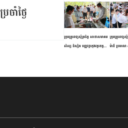
ក្រុមគ្រូពេទ្យស្ម័គ្រចិត្ត សាខាសមាគម
ក្រុមគ្រូពេទ្យស្
សិស្ស និស្សិត បញ្ញវន្តក្មេងវត្តខេត្ត
ម៉ានី ប្រមាណ ៤
កំពង់ចាម ចុះពិនិត្យ ពិគ្រោះជំងឺទូទៅ
និងព្យាបាលជំង
និងផ្តល់ថ្នាំពេទ្យជូនប្រជាពលរដ្ឋរស់នៅ
ស្រុកស្រីសន្ធរ
សង្កាត់បឹងកុក