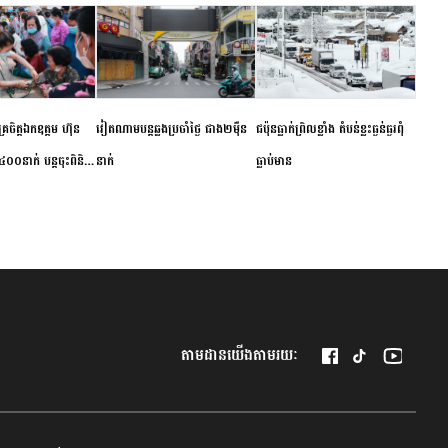
ម័គ្រចិត្តឯកឧត្តម ហ៊ុន
វៀតណាម​បន្ត​ឆ្លង​ប្រចាំថ្ងៃ​ ​ជាង​២​ម៉ឺន​
​ជប៉ុន​ធ្លាក់ព្រិល​ខ្លាំង​ ​តំបន់​ខ្លះ​ធ្ងន់ធ្ងរ​ពុំ​
០០នាក់ បន្តចុះពិនិត្យ
នាក់​
ធ្លាប់​មាន
ឺជូនប្រជាពលរដ្ឋរស់នៅ
 ខេត្តកំពង់ចាម
តាមដានយើងតាមរយៈ