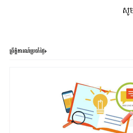
សូ
ព្រឹត្តិការណ៍ប្រចាំថ្ងៃ