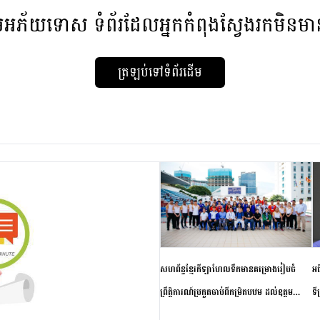
មអភ័យទោស
ទំព័រដែលអ្នកកំពុងស្វែងរកមិនម
ត្រឡប់ទៅទំព័រដើម
សហព័ន្ធខ្មែរកីឡាហែលទឹកមានគម្រោងរៀបចំ
អធ
ព្រឹត្តិការណ៍ប្រកួតចាប់ពីកម្រិតបឋម ដល់ឧត្តម
ទី
សិក្សានាពេលខាងមុខ
ភា