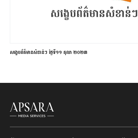
សង្ខេបព័ត៌មានសំខាន់ៗ ថ្ងៃទី១១ តុលា ២០២៣