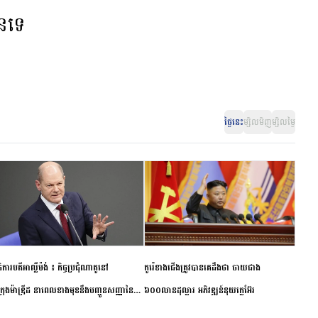
ានទេ
ថ្ងៃនេះ
ម្សិលមិញ
ម្សិលម្ងៃ
ិការបតីអាល្លឺម៉ង់ ៖ កិច្ចប្រជុំណាតូនៅ
កូរ៉េខាងជើងត្រូវបានគេដឹងថា ចាយជាង
ក្រុងម៉ាឌ្រីដ នាពេលខាងមុខនឹងបញ្ជូនសញ្ញានៃ
៦០០លានដុល្លារ អភិវឌ្ឍន៍នុយក្លេអ៊ែរ
ពស្អិតរមួត និងការប្តេជ្ញាចិត្ត