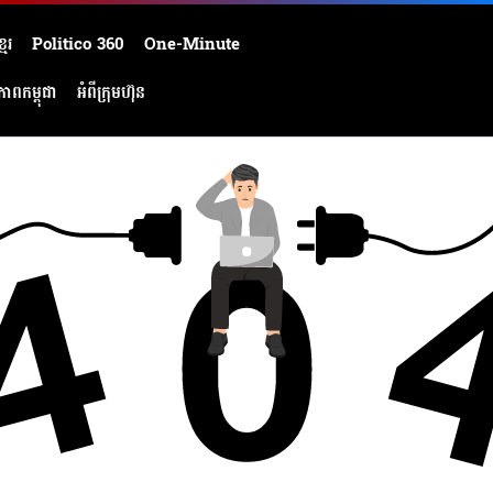
មែរ
Politico 360
One-Minute
ភាពកម្ពុជា
អំពីក្រុមហ៊ុន