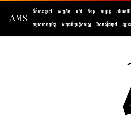
ព័ត៌មានទូទៅ
សេដ្ឋកិច្ច
អប់រំ
កីឡា
កម្សាន្ត
អរិយធម៌ខ្
កម្ពុជាមាតុភូមិខ្ញុំ
សច្ចធម៌ប្រវត្តិសាស្ត្រ
វិភាគសុីជម្រៅ
វឌ្ឍន
404