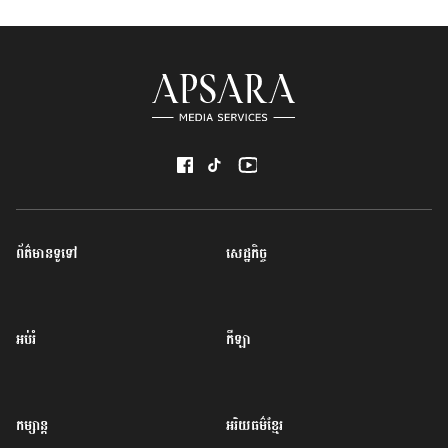
ព័ត៌មានទូទៅ
សេដ្ឋកិច្ច
អប់រំ
កីឡា
កម្សាន្ត
អរិយធម៌ខ្មែរ