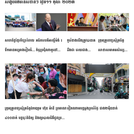
សង្ខេបព័ត៌មានសំខាន់ៗ ថ្ងៃទី១១ តុលា ២០២៣
សហព័ន្ធខ្មែរកីឡាហែល
អធិការបតីអាល្លឺម៉ង់ ៖
កូរ៉េខាងជើងត្រូវបានគេ
ក្រុមគ្រូពេទ្យស្ម័គ្រចិត្ត
ទឹកមានគម្រោងរៀបចំ
កិច្ចប្រជុំណាតូនៅ
ដឹងថា ចាយជាង
សាខាសមាគមសិស្ស
ព្រឹត្តិការណ៍ប្រកួតចាប់ពី
ទីក្រុងម៉ាឌ្រីដ នាពេល
៦០០លានដុល្លារ
និស្សិត បញ្ញវន្តក្មេងវត្ត
កម្រិតបឋម ដល់ឧត្តម
ខាងមុខនឹងបញ្ជូនសញ្ញា
អភិវឌ្ឍន៍នុយក្លេអ៊ែរ
ខេត្តកំពង់ចាម ចុះពិនិត្យ
សិក្សានាពេលខាងមុខ
នៃភាពស្អិតរមួត និង
ពិគ្រោះជំងឺទូទៅ និងផ្តល់
ការប្តេជ្ញាចិត្ត
ថ្នាំពេទ្យជូនប្រជាពលរដ្ឋ
រស់នៅសង្កាត់បឹងកុក
ក្រុមគ្រូពេទ្យស្ម័គ្រចិត្តឯកឧត្តម ហ៊ុន ម៉ានី ប្រមាណ
វៀតណាម​បន្ត​ឆ្លង​ប្រចាំថ្ងៃ​ ​ជាង​២​ម៉ឺន​នាក់​
៤០០នាក់ បន្តចុះពិនិត្យ និងព្យាបាលជំងឺជូនប្រជា
ពលរដ្ឋរស់នៅស្រុកស្រីសន្ធរ ខេត្តកំពង់ចាម