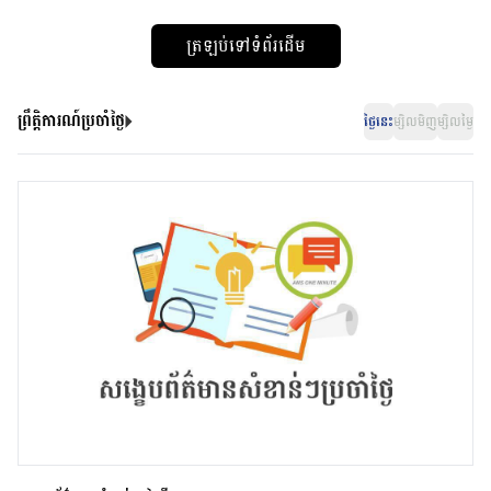
ត្រឡប់ទៅទំព័រដើម
ព្រឹត្តិការណ៍ប្រចាំថ្ងៃ
ថ្ងៃនេះ
ម្សិលមិញ
ម្សិលម្ងៃ