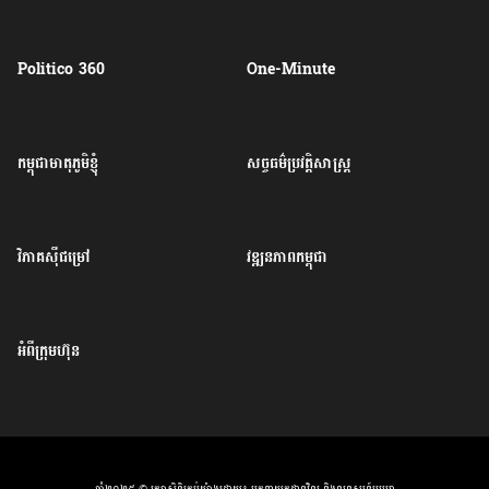
Politico 360
One-Minute
កម្ពុជាមាតុភូមិខ្ញុំ
សច្ចធម៌ប្រវត្តិសាស្ត្រ
វិភាគសុីជម្រៅ
វឌ្ឍនភាពកម្ពុជា
អំពីក្រុមហ៊ុន