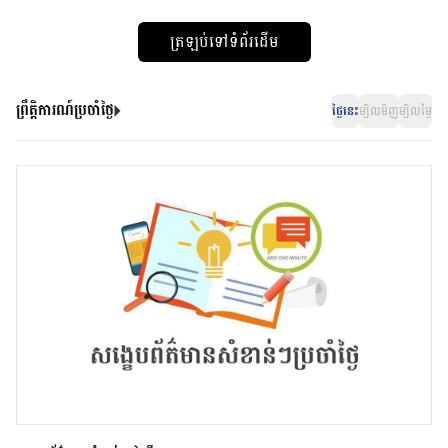
ត្រឡប់ទៅទំព័រដើម
ព្រឹត្តិការណ៍ប្រចាំថ្ងៃ
ថ្ងៃនេះ
ម្សិលមិញ
ម្សិលម្ងៃ