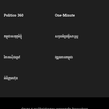
Politico 360
One-Minute
កម្ពុជាមាតុភូមិខ្ញុំ
សច្ចធម៌ប្រវត្តិសាស្ត្រ
វិភាគសុីជម្រៅ
វឌ្ឍនភាពកម្ពុជា
អំពីក្រុមហ៊ុន