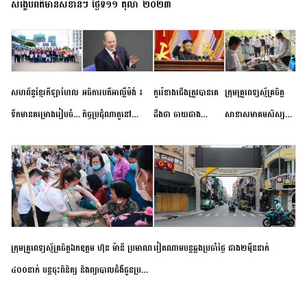
សង្ខេបព័ត៌មានសំខាន់ៗ ថ្ងៃទី១១ តុលា ២០២៣
សហព័ន្ធខ្មែរកីឡាហែល
អធិការបតីអាល្លឺម៉ង់ ៖
កូរ៉េខាងជើងត្រូវបានគេ
ក្រុមគ្រូពេទ្យស្ម័គ្រចិត្ត
ទឹកមានគម្រោងរៀបចំ
កិច្ចប្រជុំណាតូនៅ
ដឹងថា ចាយជាង
សាខាសមាគមសិស្ស
ព្រឹត្តិការណ៍ប្រកួតចាប់ពី
ទីក្រុងម៉ាឌ្រីដ នាពេល
៦០០លានដុល្លារ
និស្សិត បញ្ញវន្តក្មេងវត្ត
កម្រិតបឋម ដល់ឧត្តម
ខាងមុខនឹងបញ្ជូនសញ្ញា
អភិវឌ្ឍន៍នុយក្លេអ៊ែរ
ខេត្តកំពង់ចាម ចុះពិនិត្យ
សិក្សានាពេលខាងមុខ
នៃភាពស្អិតរមួត និង
ពិគ្រោះជំងឺទូទៅ និងផ្តល់
ការប្តេជ្ញាចិត្ត
ថ្នាំពេទ្យជូនប្រជាពលរដ្ឋ
រស់នៅសង្កាត់បឹងកុក
ក្រុមគ្រូពេទ្យស្ម័គ្រចិត្តឯកឧត្តម ហ៊ុន ម៉ានី ប្រមាណ
វៀតណាម​បន្ត​ឆ្លង​ប្រចាំថ្ងៃ​ ​ជាង​២​ម៉ឺន​នាក់​
៤០០នាក់ បន្តចុះពិនិត្យ និងព្យាបាលជំងឺជូនប្រជា
ពលរដ្ឋរស់នៅស្រុកស្រីសន្ធរ ខេត្តកំពង់ចាម