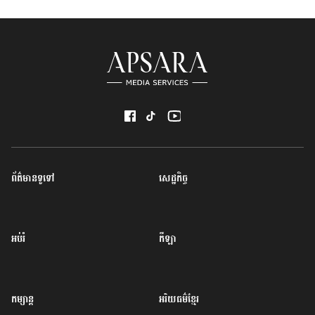
ព័ត៌មានទូទៅ
សេដ្ឋកិច្ច
អប់រំ
កីឡា
កម្សាន្ត
អរិយធម៌ខ្មែរ