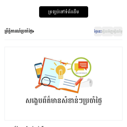
ត្រឡប់ទៅទំព័រដើម
ព្រឹត្តិការណ៍ប្រចាំថ្ងៃ
ថ្ងៃនេះ
ម្សិលមិញ
ម្សិលម្ងៃ