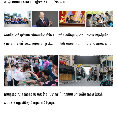
សង្ខេបព័ត៌មានសំខាន់ៗ ថ្ងៃទី១១ តុលា ២០២៣
សហព័ន្ធខ្មែរកីឡាហែល
អធិការបតីអាល្លឺម៉ង់ ៖
កូរ៉េខាងជើងត្រូវបានគេ
ក្រុមគ្រូពេទ្យស្ម័គ្រចិត្ត
ទឹកមានគម្រោងរៀបចំ
កិច្ចប្រជុំណាតូនៅ
ដឹងថា ចាយជាង
សាខាសមាគមសិស្ស
ព្រឹត្តិការណ៍ប្រកួតចាប់ពី
ទីក្រុងម៉ាឌ្រីដ នាពេល
៦០០លានដុល្លារ
និស្សិត បញ្ញវន្តក្មេងវត្ត
កម្រិតបឋម ដល់ឧត្តម
ខាងមុខនឹងបញ្ជូនសញ្ញា
អភិវឌ្ឍន៍នុយក្លេអ៊ែរ
ខេត្តកំពង់ចាម ចុះពិនិត្យ
សិក្សានាពេលខាងមុខ
នៃភាពស្អិតរមួត និង
ពិគ្រោះជំងឺទូទៅ និងផ្តល់
ការប្តេជ្ញាចិត្ត
ថ្នាំពេទ្យជូនប្រជាពលរដ្ឋ
រស់នៅសង្កាត់បឹងកុក
ក្រុមគ្រូពេទ្យស្ម័គ្រចិត្តឯកឧត្តម ហ៊ុន ម៉ានី ប្រមាណ
វៀតណាម​បន្ត​ឆ្លង​ប្រចាំថ្ងៃ​ ​ជាង​២​ម៉ឺន​នាក់​
៤០០នាក់ បន្តចុះពិនិត្យ និងព្យាបាលជំងឺជូនប្រជា
ពលរដ្ឋរស់នៅស្រុកស្រីសន្ធរ ខេត្តកំពង់ចាម