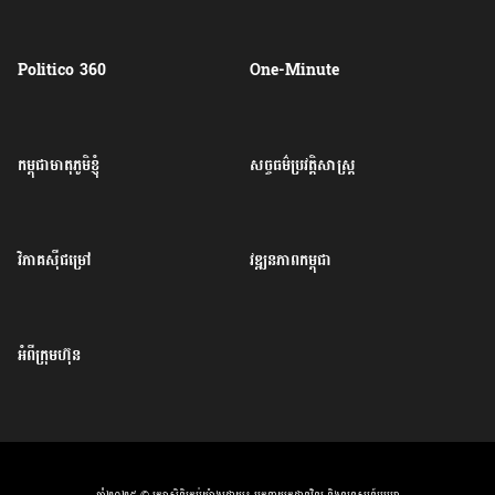
Politico 360
One-Minute
កម្ពុជាមាតុភូមិខ្ញុំ
សច្ចធម៌ប្រវត្តិសាស្ត្រ
វិភាគសុីជម្រៅ
វឌ្ឍនភាពកម្ពុជា
អំពីក្រុមហ៊ុន