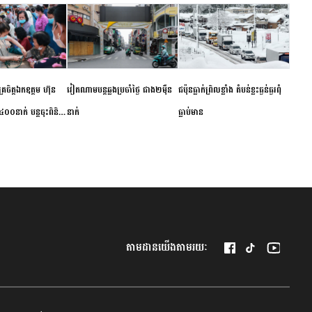
ម័គ្រចិត្តឯកឧត្តម ហ៊ុន
វៀតណាម​បន្ត​ឆ្លង​ប្រចាំថ្ងៃ​ ​ជាង​២​ម៉ឺន​
​ជប៉ុន​ធ្លាក់ព្រិល​ខ្លាំង​ ​តំបន់​ខ្លះ​ធ្ងន់ធ្ងរ​ពុំ​
០០នាក់ បន្តចុះពិនិត្យ
នាក់​
ធ្លាប់​មាន
ឺជូនប្រជាពលរដ្ឋរស់នៅ
 ខេត្តកំពង់ចាម
តាមដានយើងតាមរយៈ