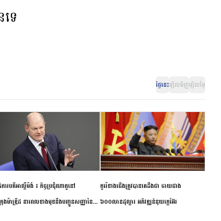
ានទេ
ថ្ងៃនេះ
ម្សិលមិញ
ម្សិលម្ងៃ
ិការបតីអាល្លឺម៉ង់ ៖ កិច្ចប្រជុំណាតូនៅ
កូរ៉េខាងជើងត្រូវបានគេដឹងថា ចាយជាង
ក្រុងម៉ាឌ្រីដ នាពេលខាងមុខនឹងបញ្ជូនសញ្ញានៃ
៦០០លានដុល្លារ អភិវឌ្ឍន៍នុយក្លេអ៊ែរ
ពស្អិតរមួត និងការប្តេជ្ញាចិត្ត