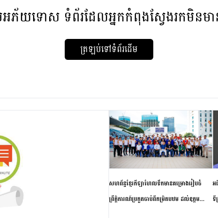
មអភ័យទោស
ទំព័រដែលអ្នកកំពុងស្វែងរកមិនម
ត្រឡប់ទៅទំព័រដើម
សហព័ន្ធខ្មែរកីឡាហែលទឹកមានគម្រោងរៀបចំ
អធ
ព្រឹត្តិការណ៍ប្រកួតចាប់ពីកម្រិតបឋម ដល់ឧត្តម
ទី
សិក្សានាពេលខាងមុខ
ភា