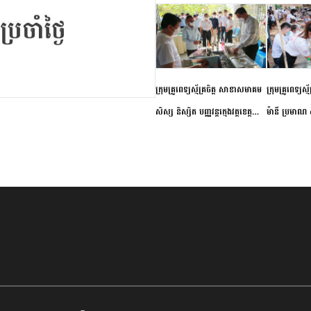
ក្រុមគ្រូពេទ្យស្ម័គ្រចិត្ត សាខាសមាគម
ក្រុមគ្រូពេទ្យស្
សិស្ស និស្សិត បញ្ញវន្តក្មេងវត្តខេត្ត
ម៉ានី ប្រមាណ ៤
កំពង់ចាម ចុះពិនិត្យ ពិគ្រោះជំងឺទូទៅ
និងព្យាបាលជំង
និងផ្តល់ថ្នាំពេទ្យជូនប្រជាពលរដ្ឋរស់នៅ
ស្រុកស្រីសន្ធរ
សង្កាត់បឹងកុក