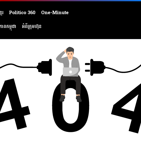
មែរ
Politico 360
One-Minute
ភាពកម្ពុជា
អំពីក្រុមហ៊ុន