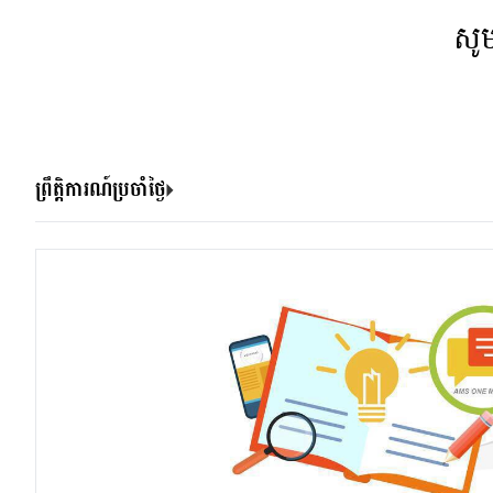
សូ
ព្រឹត្តិការណ៍ប្រចាំថ្ងៃ