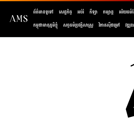
ព័ត៌មានទូទៅ
សេដ្ឋកិច្ច
អប់រំ
កីឡា
កម្សាន្ត
អរិយធម៌ខ្
កម្ពុជាមាតុភូមិខ្ញុំ
សច្ចធម៌ប្រវត្តិសាស្ត្រ
វិភាគសុីជម្រៅ
វឌ្ឍន
404