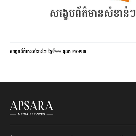
សង្ខេបព័ត៌មានសំខាន់ៗ ថ្ងៃទី១១ តុលា ២០២៣