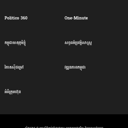
Politico 360
One-Minute
កម្ពុជាមាតុភូមិខ្ញុំ
សច្ចធម៌ប្រវត្តិសាស្ត្រ
វិភាគសុីជម្រៅ
វឌ្ឍនភាពកម្ពុជា
អំពីក្រុមហ៊ុន