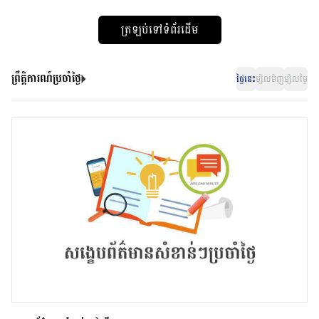
ត្រឡប់ទៅទំព័រដើម
ព្រឹត្តិការណ៍ប្រចាំថ្ងៃ
ថ្ងៃនេះ
ម្សិលមិញ
ម្សិលម្ងៃ