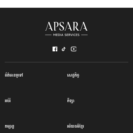
ព័ត៌មានទូទៅ
សេដ្ឋកិច្ច
អប់រំ
កីឡា
កម្សាន្ត
អរិយធម៌ខ្មែរ