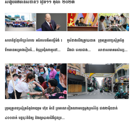
សង្ខេបព័ត៌មានសំខាន់ៗ ថ្ងៃទី១១ តុលា ២០២៣
សហព័ន្ធខ្មែរកីឡាហែល
អធិការបតីអាល្លឺម៉ង់ ៖
កូរ៉េខាងជើងត្រូវបានគេ
ក្រុមគ្រូពេទ្យស្ម័គ្រចិត្ត
ទឹកមានគម្រោងរៀបចំ
កិច្ចប្រជុំណាតូនៅ
ដឹងថា ចាយជាង
សាខាសមាគមសិស្ស
ព្រឹត្តិការណ៍ប្រកួតចាប់ពី
ទីក្រុងម៉ាឌ្រីដ នាពេល
៦០០លានដុល្លារ
និស្សិត បញ្ញវន្តក្មេងវត្ត
កម្រិតបឋម ដល់ឧត្តម
ខាងមុខនឹងបញ្ជូនសញ្ញា
អភិវឌ្ឍន៍នុយក្លេអ៊ែរ
ខេត្តកំពង់ចាម ចុះពិនិត្យ
សិក្សានាពេលខាងមុខ
នៃភាពស្អិតរមួត និង
ពិគ្រោះជំងឺទូទៅ និងផ្តល់
ការប្តេជ្ញាចិត្ត
ថ្នាំពេទ្យជូនប្រជាពលរដ្ឋ
រស់នៅសង្កាត់បឹងកុក
ក្រុមគ្រូពេទ្យស្ម័គ្រចិត្តឯកឧត្តម ហ៊ុន ម៉ានី ប្រមាណ
វៀតណាម​បន្ត​ឆ្លង​ប្រចាំថ្ងៃ​ ​ជាង​២​ម៉ឺន​នាក់​
៤០០នាក់ បន្តចុះពិនិត្យ និងព្យាបាលជំងឺជូនប្រជា
ពលរដ្ឋរស់នៅស្រុកស្រីសន្ធរ ខេត្តកំពង់ចាម