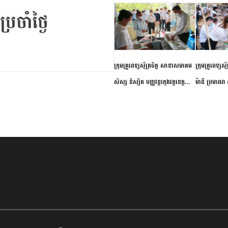
ក្រុមគ្រូពេទ្យស្ម័គ្រចិត្ត សាខាសមាគម
ក្រុមគ្រូពេទ្យស្
សិស្ស និស្សិត បញ្ញវន្តក្មេងវត្តខេត្ត
ម៉ានី ប្រមាណ ៤
កំពង់ចាម ចុះពិនិត្យ ពិគ្រោះជំងឺទូទៅ
និងព្យាបាលជំង
និងផ្តល់ថ្នាំពេទ្យជូនប្រជាពលរដ្ឋរស់នៅ
ស្រុកស្រីសន្ធរ
សង្កាត់បឹងកុក