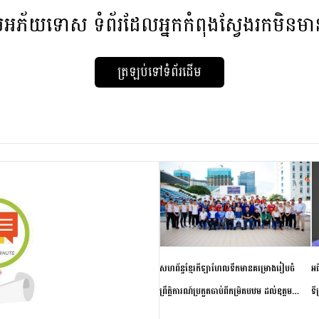
មអភ័យទោស
ទំព័រដែលអ្នកកំពុងស្វែងរកមិនម
ត្រឡប់ទៅទំព័រដើម
សហព័ន្ធខ្មែរកីឡាហែលទឹកមានគម្រោងរៀបចំ
អធ
ព្រឹត្តិការណ៍ប្រកួតចាប់ពីកម្រិតបឋម ដល់ឧត្តម
ទី
សិក្សានាពេលខាងមុខ
ភា