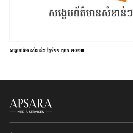
សង្ខេបព័ត៌មានសំខាន់ៗ ថ្ងៃទី១១ តុលា ២០២៣