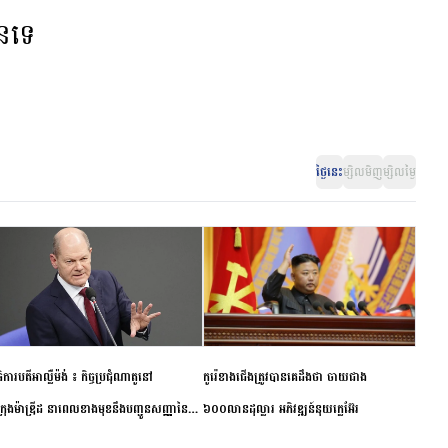
ានទេ
ថ្ងៃនេះ
ម្សិលមិញ
ម្សិលម្ងៃ
ិការបតីអាល្លឺម៉ង់ ៖ កិច្ចប្រជុំណាតូនៅ
កូរ៉េខាងជើងត្រូវបានគេដឹងថា ចាយជាង
ក្រុងម៉ាឌ្រីដ នាពេលខាងមុខនឹងបញ្ជូនសញ្ញានៃ
៦០០លានដុល្លារ អភិវឌ្ឍន៍នុយក្លេអ៊ែរ
ពស្អិតរមួត និងការប្តេជ្ញាចិត្ត