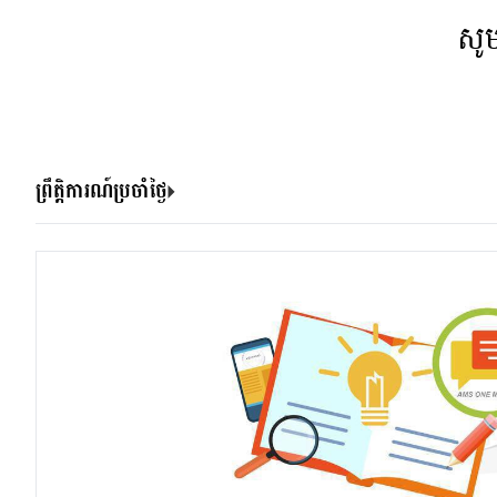
សូ
ព្រឹត្តិការណ៍ប្រចាំថ្ងៃ