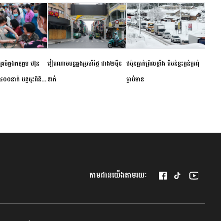
ម័គ្រចិត្តឯកឧត្តម ហ៊ុន
វៀតណាម​បន្ត​ឆ្លង​ប្រចាំថ្ងៃ​ ​ជាង​២​ម៉ឺន​
​ជប៉ុន​ធ្លាក់ព្រិល​ខ្លាំង​ ​តំបន់​ខ្លះ​ធ្ងន់ធ្ងរ​ពុំ​
០០នាក់ បន្តចុះពិនិត្យ
នាក់​
ធ្លាប់​មាន
ឺជូនប្រជាពលរដ្ឋរស់នៅ
 ខេត្តកំពង់ចាម
តាមដានយើងតាមរយៈ