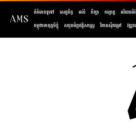
ព័ត៌មានទូទៅ
សេដ្ឋកិច្ច
អប់រំ
កីឡា
កម្សាន្ត
អរិយធម៌ខ្
កម្ពុជាមាតុភូមិខ្ញុំ
សច្ចធម៌ប្រវត្តិសាស្ត្រ
វិភាគសុីជម្រៅ
វឌ្ឍន
404