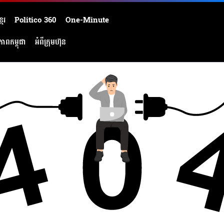
មែរ
Politico 360
One-Minute
ភាពកម្ពុជា
អំពីក្រុមហ៊ុន