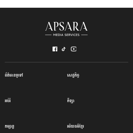
ព័ត៌មានទូទៅ
សេដ្ឋកិច្ច
អប់រំ
កីឡា
កម្សាន្ត
អរិយធម៌ខ្មែរ