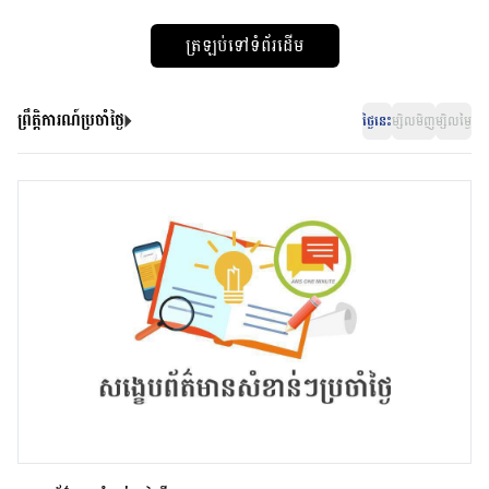
ត្រឡប់ទៅទំព័រដើម
ព្រឹត្តិការណ៍ប្រចាំថ្ងៃ
ថ្ងៃនេះ
ម្សិលមិញ
ម្សិលម្ងៃ