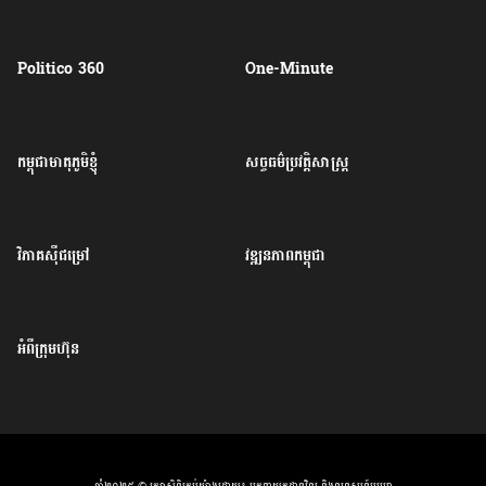
Politico 360
One-Minute
កម្ពុជាមាតុភូមិខ្ញុំ
សច្ចធម៌ប្រវត្តិសាស្ត្រ
វិភាគសុីជម្រៅ
វឌ្ឍនភាពកម្ពុជា
អំពីក្រុមហ៊ុន