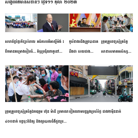
សង្ខេបព័ត៌មានសំខាន់ៗ ថ្ងៃទី១១ តុលា ២០២៣
សហព័ន្ធខ្មែរកីឡាហែល
អធិការបតីអាល្លឺម៉ង់ ៖
កូរ៉េខាងជើងត្រូវបានគេ
ក្រុមគ្រូពេទ្យស្ម័គ្រចិត្ត
ទឹកមានគម្រោងរៀបចំ
កិច្ចប្រជុំណាតូនៅ
ដឹងថា ចាយជាង
សាខាសមាគមសិស្ស
ព្រឹត្តិការណ៍ប្រកួតចាប់ពី
ទីក្រុងម៉ាឌ្រីដ នាពេល
៦០០លានដុល្លារ
និស្សិត បញ្ញវន្តក្មេងវត្ត
កម្រិតបឋម ដល់ឧត្តម
ខាងមុខនឹងបញ្ជូនសញ្ញា
អភិវឌ្ឍន៍នុយក្លេអ៊ែរ
ខេត្តកំពង់ចាម ចុះពិនិត្យ
សិក្សានាពេលខាងមុខ
នៃភាពស្អិតរមួត និង
ពិគ្រោះជំងឺទូទៅ និងផ្តល់
ការប្តេជ្ញាចិត្ត
ថ្នាំពេទ្យជូនប្រជាពលរដ្ឋ
រស់នៅសង្កាត់បឹងកុក
ក្រុមគ្រូពេទ្យស្ម័គ្រចិត្តឯកឧត្តម ហ៊ុន ម៉ានី ប្រមាណ
វៀតណាម​បន្ត​ឆ្លង​ប្រចាំថ្ងៃ​ ​ជាង​២​ម៉ឺន​នាក់​
៤០០នាក់ បន្តចុះពិនិត្យ និងព្យាបាលជំងឺជូនប្រជា
ពលរដ្ឋរស់នៅស្រុកស្រីសន្ធរ ខេត្តកំពង់ចាម