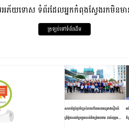
មអភ័យទោស
ទំព័រដែលអ្នកកំពុងស្វែងរកមិនម
ត្រឡប់ទៅទំព័រដើម
សហព័ន្ធខ្មែរកីឡាហែលទឹកមានគម្រោងរៀបចំ
អធ
ព្រឹត្តិការណ៍ប្រកួតចាប់ពីកម្រិតបឋម ដល់ឧត្តម
ទី
សិក្សានាពេលខាងមុខ
ភា