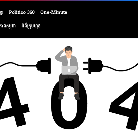
មែរ
Politico 360
One-Minute
ភាពកម្ពុជា
អំពីក្រុមហ៊ុន