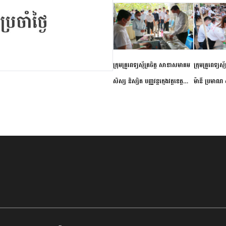
ក្រុមគ្រូពេទ្យស្ម័គ្រចិត្ត សាខាសមាគម
ក្រុមគ្រូពេទ្យស្
សិស្ស និស្សិត បញ្ញវន្តក្មេងវត្តខេត្ត
ម៉ានី ប្រមាណ ៤
កំពង់ចាម ចុះពិនិត្យ ពិគ្រោះជំងឺទូទៅ
និងព្យាបាលជំង
និងផ្តល់ថ្នាំពេទ្យជូនប្រជាពលរដ្ឋរស់នៅ
ស្រុកស្រីសន្ធរ
សង្កាត់បឹងកុក