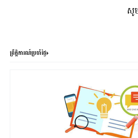
សូ
ព្រឹត្តិការណ៍ប្រចាំថ្ងៃ