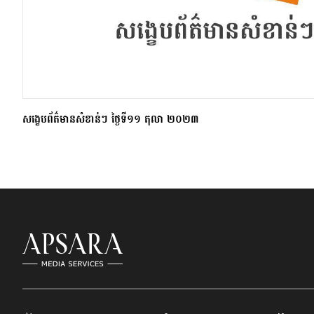
សង្ខេបព័ត៌មានសំខាន់ៗ ថ្ងៃទី១១ តុលា ២០២៣