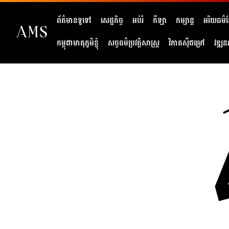
ព័ត៌មានទូទៅ
សេដ្ឋកិច្ច
អប់រំ
កីឡា
កម្សាន្ត
អរិយធម៌ខ្
កម្ពុជាមាតុភូមិខ្ញុំ
សច្ចធម៌ប្រវត្តិសាស្ត្រ
វិភាគសុីជម្រៅ
វឌ្ឍន
404