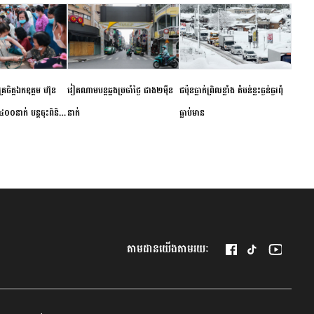
ម័គ្រចិត្តឯកឧត្តម ហ៊ុន
វៀតណាម​បន្ត​ឆ្លង​ប្រចាំថ្ងៃ​ ​ជាង​២​ម៉ឺន​
​ជប៉ុន​ធ្លាក់ព្រិល​ខ្លាំង​ ​តំបន់​ខ្លះ​ធ្ងន់ធ្ងរ​ពុំ​
០០នាក់ បន្តចុះពិនិត្យ
នាក់​
ធ្លាប់​មាន
ឺជូនប្រជាពលរដ្ឋរស់នៅ
 ខេត្តកំពង់ចាម
តាមដានយើងតាមរយៈ