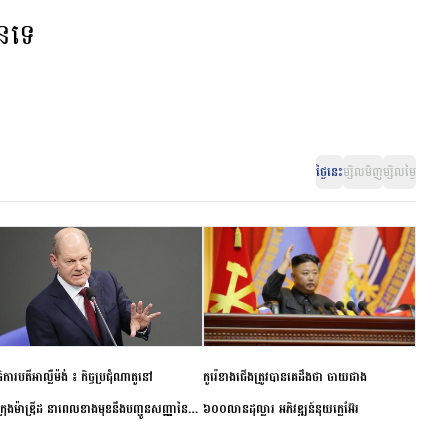
ានទេ
ថ្ងៃនេះ
ម្សិលមិញ
ម្សិលម្ងៃ
ិការបតីអាល្លឺម៉ង់ ៖ កិច្ចប្រជុំណាតូនៅ
កូរ៉េខាងជើងត្រូវបានគេដឹងថា ចាយជាង
ក្រុងម៉ាឌ្រីដ នាពេលខាងមុខនឹងបញ្ជូនសញ្ញានៃ
៦០០លានដុល្លារ អភិវឌ្ឍន៍នុយក្លេអ៊ែរ
ពស្អិតរមួត និងការប្តេជ្ញាចិត្ត