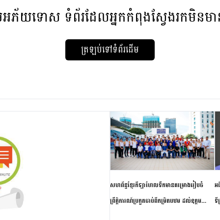
មអភ័យទោស
ទំព័រដែលអ្នកកំពុងស្វែងរកមិនម
ត្រឡប់ទៅទំព័រដើម
សហព័ន្ធខ្មែរកីឡាហែលទឹកមានគម្រោងរៀបចំ
អធ
ព្រឹត្តិការណ៍ប្រកួតចាប់ពីកម្រិតបឋម ដល់ឧត្តម
ទី
សិក្សានាពេលខាងមុខ
ភា