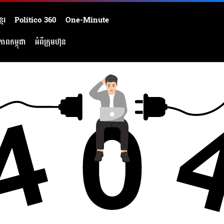
មែរ
Politico 360
One-Minute
ភាពកម្ពុជា
អំពីក្រុមហ៊ុន