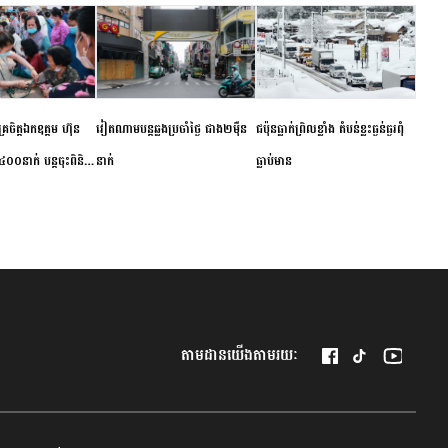
ម័គ្រចិត្តឯកឧត្តម ហ៊ុន
វៀតណាម​បន្ត​ឆ្លង​ប្រចាំថ្ងៃ​ ​ជាង​២​ម៉ឺន​
​ជប៉ុន​ធ្លាក់ព្រិល​ខ្លាំង​ ​តំបន់​ខ្លះ​ធ្ងន់ធ្ងរ​ពុំ​
០០នាក់ បន្តចុះពិនិត្យ
នាក់​
ធ្លាប់​មាន
ឺជូនប្រជាពលរដ្ឋរស់នៅ
 ខេត្តកំពង់ចាម
តាមដានយើងតាមរយៈ