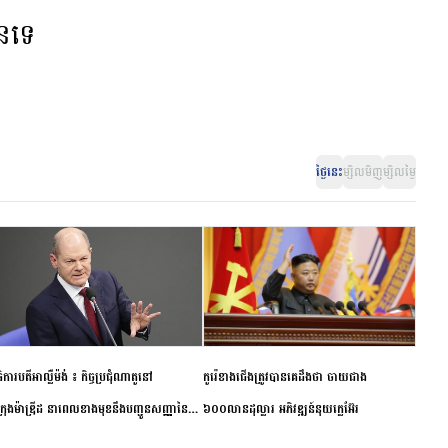
ានទេ
ថ្ងៃនេះ
ម្សិលមិញ
ម្សិលម្ងៃ
ិការបតីអាល្លឺម៉ង់ ៖ កិច្ចប្រជុំណាតូនៅ
កូរ៉េខាងជើងត្រូវបានគេដឹងថា ចាយជាង
ក្រុងម៉ាឌ្រីដ នាពេលខាងមុខនឹងបញ្ជូនសញ្ញានៃ
៦០០លានដុល្លារ អភិវឌ្ឍន៍នុយក្លេអ៊ែរ
ពស្អិតរមួត និងការប្តេជ្ញាចិត្ត