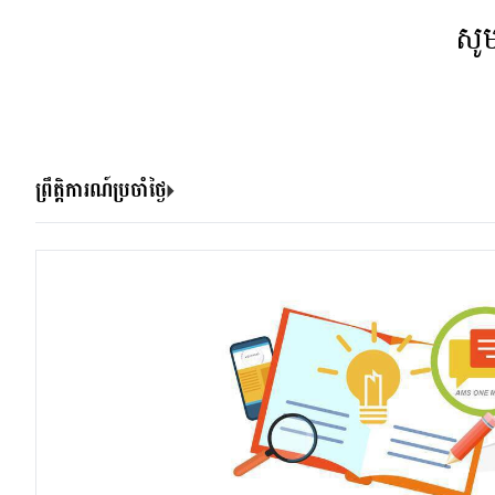
សូ
ព្រឹត្តិការណ៍ប្រចាំថ្ងៃ