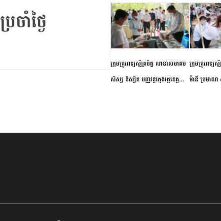
ក្រុមគ្រូពេទ្យស្ម័គ្រចិត្ត សាខាសមាគម
ក្រុមគ្រូពេទ្យស្
សិស្ស និស្សិត បញ្ញវន្តក្មេងវត្តខេត្ត
ម៉ានី ប្រមាណ ៤
កំពង់ចាម ចុះពិនិត្យ ពិគ្រោះជំងឺទូទៅ
និងព្យាបាលជំង
និងផ្តល់ថ្នាំពេទ្យជូនប្រជាពលរដ្ឋរស់នៅ
ស្រុកស្រីសន្ធរ
សង្កាត់បឹងកុក