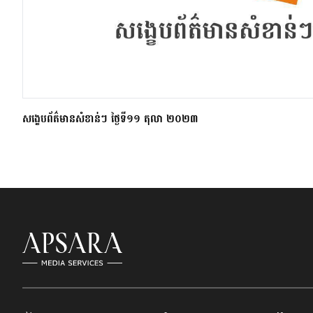
សង្ខេបព័ត៌មានសំខាន់ៗ ថ្ងៃទី១១ តុលា ២០២៣