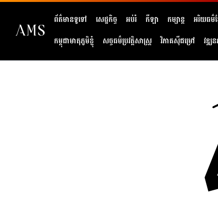
ព័ត៌មានទូទៅ
សេដ្ឋកិច្ច
អប់រំ
កីឡា
កម្សាន្ត
អរិយធម៌ខ្
កម្ពុជាមាតុភូមិខ្ញុំ
សច្ចធម៌ប្រវត្តិសាស្ត្រ
វិភាគសុីជម្រៅ
វឌ្ឍន
404