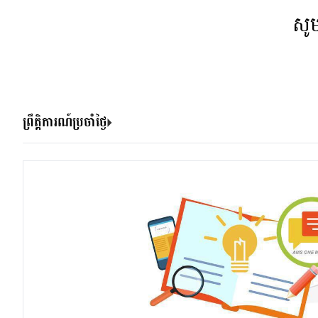
សូ
ព្រឹត្តិការណ៍ប្រចាំថ្ងៃ