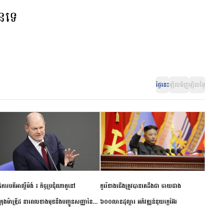
ានទេ
ថ្ងៃនេះ
ម្សិលមិញ
ម្សិលម្ងៃ
ិការបតីអាល្លឺម៉ង់ ៖ កិច្ចប្រជុំណាតូនៅ
កូរ៉េខាងជើងត្រូវបានគេដឹងថា ចាយជាង
ក្រុងម៉ាឌ្រីដ នាពេលខាងមុខនឹងបញ្ជូនសញ្ញានៃ
៦០០លានដុល្លារ អភិវឌ្ឍន៍នុយក្លេអ៊ែរ
ពស្អិតរមួត និងការប្តេជ្ញាចិត្ត