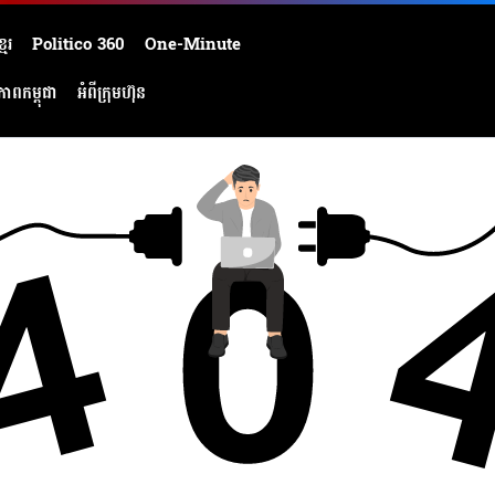
មែរ
Politico 360
One-Minute
ភាពកម្ពុជា
អំពីក្រុមហ៊ុន