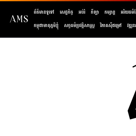
ព័ត៌មានទូទៅ
សេដ្ឋកិច្ច
អប់រំ
កីឡា
កម្សាន្ត
អរិយធម៌ខ្
កម្ពុជាមាតុភូមិខ្ញុំ
សច្ចធម៌ប្រវត្តិសាស្ត្រ
វិភាគសុីជម្រៅ
វឌ្ឍន
404