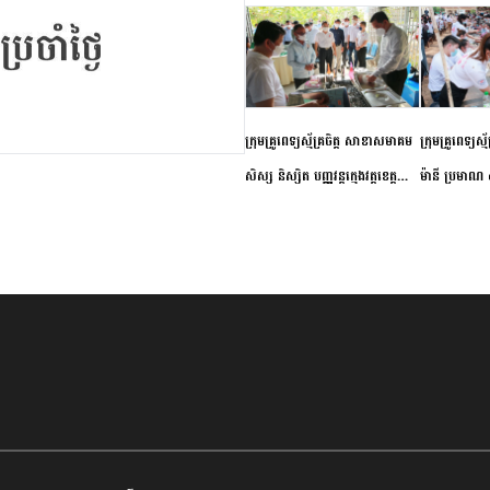
ក្រុមគ្រូពេទ្យស្ម័គ្រចិត្ត សាខាសមាគម
ក្រុមគ្រូពេទ្យស្
សិស្ស និស្សិត បញ្ញវន្តក្មេងវត្តខេត្ត
ម៉ានី ប្រមាណ ៤
កំពង់ចាម ចុះពិនិត្យ ពិគ្រោះជំងឺទូទៅ
និងព្យាបាលជំង
និងផ្តល់ថ្នាំពេទ្យជូនប្រជាពលរដ្ឋរស់នៅ
ស្រុកស្រីសន្ធរ
សង្កាត់បឹងកុក