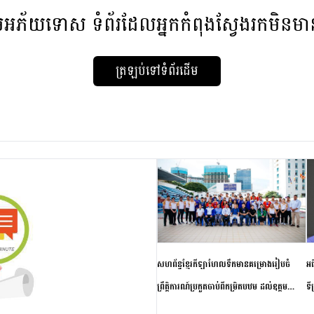
មអភ័យទោស
ទំព័រដែលអ្នកកំពុងស្វែងរកមិនម
ត្រឡប់ទៅទំព័រដើម
សហព័ន្ធខ្មែរកីឡាហែលទឹកមានគម្រោងរៀបចំ
អធ
ព្រឹត្តិការណ៍ប្រកួតចាប់ពីកម្រិតបឋម ដល់ឧត្តម
ទី
សិក្សានាពេលខាងមុខ
ភា