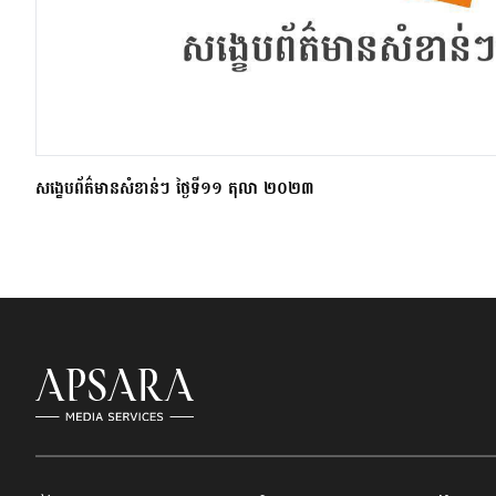
សង្ខេបព័ត៌មានសំខាន់ៗ ថ្ងៃទី១១ តុលា ២០២៣