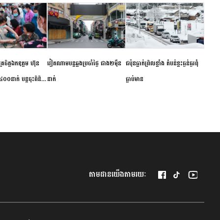
ម័គ្រចិត្តឯកឧត្តម ហ៊ុន
វៀតណាម​បន្ត​ឆ្លង​ប្រចាំថ្ងៃ​ ​ជាង​២​ម៉ឺន​
​ជប៉ុន​ធ្លាក់ព្រិល​ខ្លាំង​ ​តំបន់​ខ្លះ​ធ្ងន់ធ្ងរ​ពុំ​
០០នាក់ បន្តចុះពិនិត្យ
នាក់​
ធ្លាប់​មាន
ឺជូនប្រជាពលរដ្ឋរស់នៅ
 ខេត្តកំពង់ចាម
តាមដានយើងតាមរយៈ