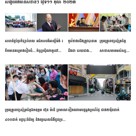
សង្ខេបព័ត៌មានសំខាន់ៗ ថ្ងៃទី១១ តុលា ២០២៣
សហព័ន្ធខ្មែរកីឡាហែល
អធិការបតីអាល្លឺម៉ង់ ៖
កូរ៉េខាងជើងត្រូវបានគេ
ក្រុមគ្រូពេទ្យស្ម័គ្រចិត្ត
ទឹកមានគម្រោងរៀបចំ
កិច្ចប្រជុំណាតូនៅ
ដឹងថា ចាយជាង
សាខាសមាគមសិស្ស
ព្រឹត្តិការណ៍ប្រកួតចាប់ពី
ទីក្រុងម៉ាឌ្រីដ នាពេល
៦០០លានដុល្លារ
និស្សិត បញ្ញវន្តក្មេងវត្ត
កម្រិតបឋម ដល់ឧត្តម
ខាងមុខនឹងបញ្ជូនសញ្ញា
អភិវឌ្ឍន៍នុយក្លេអ៊ែរ
ខេត្តកំពង់ចាម ចុះពិនិត្យ
សិក្សានាពេលខាងមុខ
នៃភាពស្អិតរមួត និង
ពិគ្រោះជំងឺទូទៅ និងផ្តល់
ការប្តេជ្ញាចិត្ត
ថ្នាំពេទ្យជូនប្រជាពលរដ្ឋ
រស់នៅសង្កាត់បឹងកុក
ក្រុមគ្រូពេទ្យស្ម័គ្រចិត្តឯកឧត្តម ហ៊ុន ម៉ានី ប្រមាណ
វៀតណាម​បន្ត​ឆ្លង​ប្រចាំថ្ងៃ​ ​ជាង​២​ម៉ឺន​នាក់​
៤០០នាក់ បន្តចុះពិនិត្យ និងព្យាបាលជំងឺជូនប្រជា
ពលរដ្ឋរស់នៅស្រុកស្រីសន្ធរ ខេត្តកំពង់ចាម