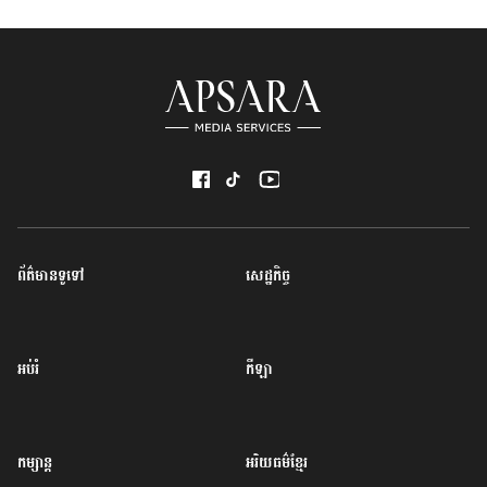
ព័ត៌មានទូទៅ
សេដ្ឋកិច្ច
អប់រំ
កីឡា
កម្សាន្ត
អរិយធម៌ខ្មែរ