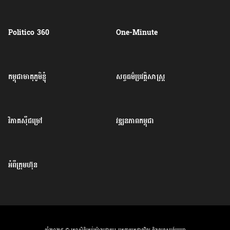
Politico 360
One-Minute
កម្ពុជាមាតុភូមិខ្ញុំ
សច្ចធម៌ប្រវត្តិសាស្ត្រ
វិភាគសុីជម្រៅ
វឌ្ឍនភាពកម្ពុជា
អំពីក្រុមហ៊ុន