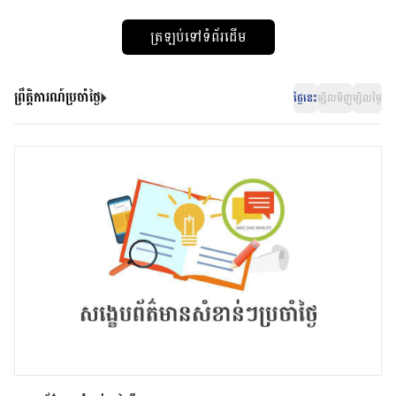
ត្រឡប់ទៅទំព័រដើម
ព្រឹត្តិការណ៍ប្រចាំថ្ងៃ
ថ្ងៃនេះ
ម្សិលមិញ
ម្សិលម្ងៃ