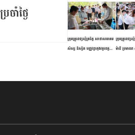
ក្រុមគ្រូពេទ្យស្ម័គ្រចិត្ត សាខាសមាគម
ក្រុមគ្រូពេទ្យស្
សិស្ស និស្សិត បញ្ញវន្តក្មេងវត្តខេត្ត
ម៉ានី ប្រមាណ ៤
កំពង់ចាម ចុះពិនិត្យ ពិគ្រោះជំងឺទូទៅ
និងព្យាបាលជំង
និងផ្តល់ថ្នាំពេទ្យជូនប្រជាពលរដ្ឋរស់នៅ
ស្រុកស្រីសន្ធរ
សង្កាត់បឹងកុក