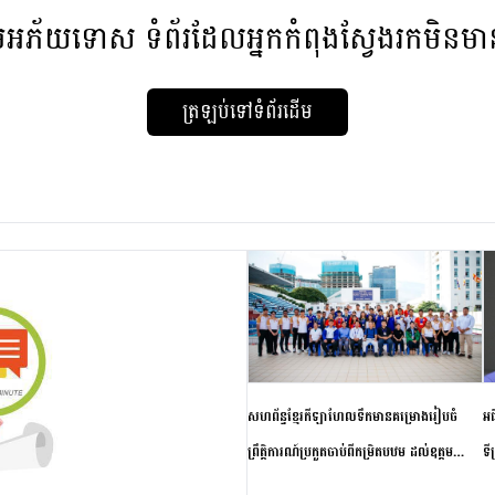
មអភ័យទោស
ទំព័រដែលអ្នកកំពុងស្វែងរកមិនម
ត្រឡប់ទៅទំព័រដើម
សហព័ន្ធខ្មែរកីឡាហែលទឹកមានគម្រោងរៀបចំ
អធ
ព្រឹត្តិការណ៍ប្រកួតចាប់ពីកម្រិតបឋម ដល់ឧត្តម
ទី
សិក្សានាពេលខាងមុខ
ភា