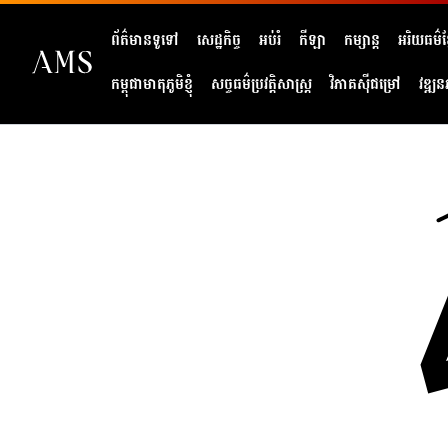
ព័ត៌មានទូទៅ
សេដ្ឋកិច្ច
អប់រំ
កីឡា
កម្សាន្ត
អរិយធម៌ខ្
កម្ពុជាមាតុភូមិខ្ញុំ
សច្ចធម៌ប្រវត្តិសាស្ត្រ
វិភាគសុីជម្រៅ
វឌ្ឍន
404