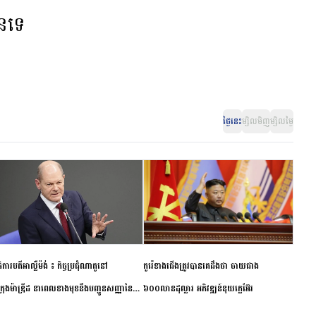
ានទេ
ថ្ងៃនេះ
ម្សិលមិញ
ម្សិលម្ងៃ
ិការបតីអាល្លឺម៉ង់ ៖ កិច្ចប្រជុំណាតូនៅ
កូរ៉េខាងជើងត្រូវបានគេដឹងថា ចាយជាង
ក្រុងម៉ាឌ្រីដ នាពេលខាងមុខនឹងបញ្ជូនសញ្ញានៃ
៦០០លានដុល្លារ អភិវឌ្ឍន៍នុយក្លេអ៊ែរ
ពស្អិតរមួត និងការប្តេជ្ញាចិត្ត