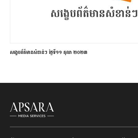
សង្ខេបព័ត៌មានសំខាន់ៗ ថ្ងៃទី១១ តុលា ២០២៣