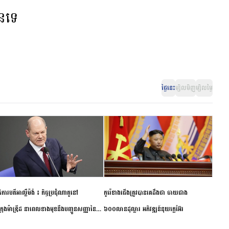
ានទេ
ថ្ងៃនេះ
ម្សិលមិញ
ម្សិលម្ងៃ
ិការបតីអាល្លឺម៉ង់ ៖ កិច្ចប្រជុំណាតូនៅ
កូរ៉េខាងជើងត្រូវបានគេដឹងថា ចាយជាង
ក្រុងម៉ាឌ្រីដ នាពេលខាងមុខនឹងបញ្ជូនសញ្ញានៃ
៦០០លានដុល្លារ អភិវឌ្ឍន៍នុយក្លេអ៊ែរ
ពស្អិតរមួត និងការប្តេជ្ញាចិត្ត