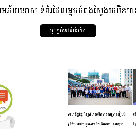
មអភ័យទោស
ទំព័រដែលអ្នកកំពុងស្វែងរកមិនម
ត្រឡប់ទៅទំព័រដើម
សហព័ន្ធខ្មែរកីឡាហែលទឹកមានគម្រោងរៀបចំ
អធ
ព្រឹត្តិការណ៍ប្រកួតចាប់ពីកម្រិតបឋម ដល់ឧត្តម
ទី
សិក្សានាពេលខាងមុខ
ភា