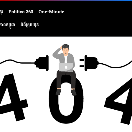
មែរ
Politico 360
One-Minute
ភាពកម្ពុជា
អំពីក្រុមហ៊ុន