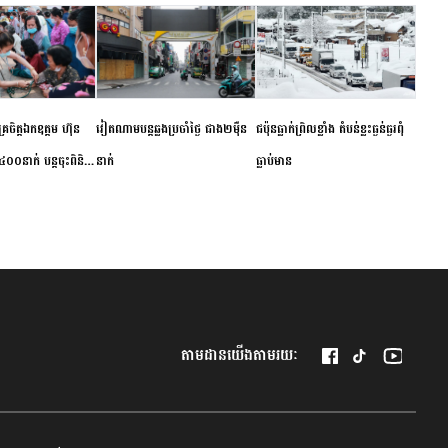
ម័គ្រចិត្តឯកឧត្តម ហ៊ុន
វៀតណាម​បន្ត​ឆ្លង​ប្រចាំថ្ងៃ​ ​ជាង​២​ម៉ឺន​
​ជប៉ុន​ធ្លាក់ព្រិល​ខ្លាំង​ ​តំបន់​ខ្លះ​ធ្ងន់ធ្ងរ​ពុំ​
០០នាក់ បន្តចុះពិនិត្យ
នាក់​
ធ្លាប់​មាន
ឺជូនប្រជាពលរដ្ឋរស់នៅ
 ខេត្តកំពង់ចាម
តាមដានយើងតាមរយៈ