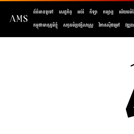
ព័ត៌មានទូទៅ
សេដ្ឋកិច្ច
អប់រំ
កីឡា
កម្សាន្ត
អរិយធម៌ខ្
កម្ពុជាមាតុភូមិខ្ញុំ
សច្ចធម៌ប្រវត្តិសាស្ត្រ
វិភាគសុីជម្រៅ
វឌ្ឍន
404