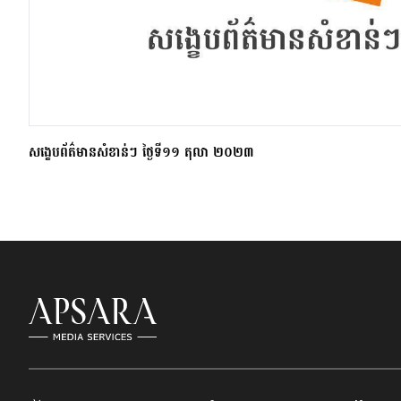
សង្ខេបព័ត៌មានសំខាន់ៗ ថ្ងៃទី១១ តុលា ២០២៣