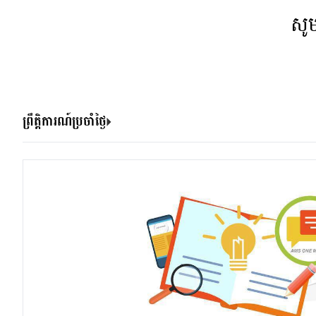
សូ
ព្រឹត្តិការណ៍ប្រចាំថ្ងៃ