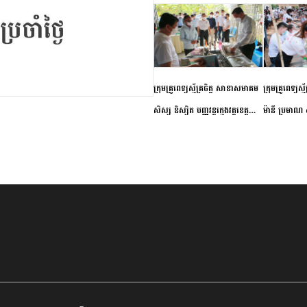
ក្រុមគ្រូពេទ្យស្ម័គ្រចិត្ត សាខាសមាគម
ក្រុមគ្រូពេទ្យស្
សិស្ស និស្សិត បញ្ញវន្តក្មេងវត្តខេត្ត
ម៉ានី ប្រមាណ ៤
កំពង់ចាម ចុះពិនិត្យ ពិគ្រោះជំងឺទូទៅ
និងព្យាបាលជំង
និងផ្តល់ថ្នាំពេទ្យជូនប្រជាពលរដ្ឋរស់នៅ
ស្រុកស្រីសន្ធរ
សង្កាត់បឹងកុក