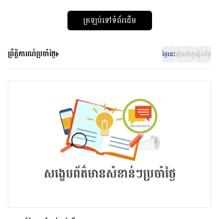
ត្រឡប់ទៅទំព័រដើម
ព្រឹត្តិការណ៍ប្រចាំថ្ងៃ
ថ្ងៃនេះ
ម្សិលមិញ
ម្សិលម្ងៃ