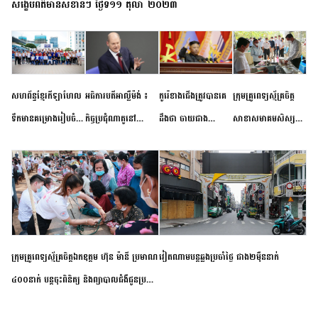
សង្ខេបព័ត៌មានសំខាន់ៗ ថ្ងៃទី១១ តុលា ២០២៣
សហព័ន្ធខ្មែរកីឡាហែល
អធិការបតីអាល្លឺម៉ង់ ៖
កូរ៉េខាងជើងត្រូវបានគេ
ក្រុមគ្រូពេទ្យស្ម័គ្រចិត្ត
ទឹកមានគម្រោងរៀបចំ
កិច្ចប្រជុំណាតូនៅ
ដឹងថា ចាយជាង
សាខាសមាគមសិស្ស
ព្រឹត្តិការណ៍ប្រកួតចាប់ពី
ទីក្រុងម៉ាឌ្រីដ នាពេល
៦០០លានដុល្លារ
និស្សិត បញ្ញវន្តក្មេងវត្ត
កម្រិតបឋម ដល់ឧត្តម
ខាងមុខនឹងបញ្ជូនសញ្ញា
អភិវឌ្ឍន៍នុយក្លេអ៊ែរ
ខេត្តកំពង់ចាម ចុះពិនិត្យ
សិក្សានាពេលខាងមុខ
នៃភាពស្អិតរមួត និង
ពិគ្រោះជំងឺទូទៅ និងផ្តល់
ការប្តេជ្ញាចិត្ត
ថ្នាំពេទ្យជូនប្រជាពលរដ្ឋ
រស់នៅសង្កាត់បឹងកុក
ក្រុមគ្រូពេទ្យស្ម័គ្រចិត្តឯកឧត្តម ហ៊ុន ម៉ានី ប្រមាណ
វៀតណាម​បន្ត​ឆ្លង​ប្រចាំថ្ងៃ​ ​ជាង​២​ម៉ឺន​នាក់​
៤០០នាក់ បន្តចុះពិនិត្យ និងព្យាបាលជំងឺជូនប្រជា
ពលរដ្ឋរស់នៅស្រុកស្រីសន្ធរ ខេត្តកំពង់ចាម