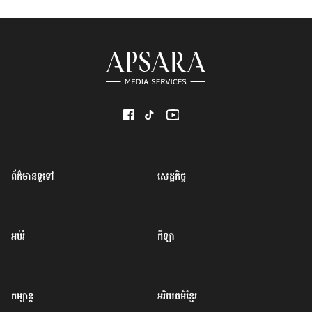
ព័ត៌មានទូទៅ
សេដ្ឋកិច្ច
អប់រំ
កីឡា
កម្សាន្ត
អរិយធម៌ខ្មែរ