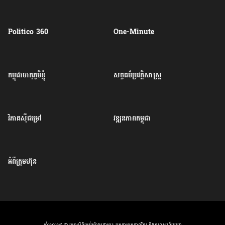
Politico 360
One-Minute
កម្ពុជាមាតុភូមិខ្ញុំ
សច្ចធម៌ប្រវត្តិសាស្ត្រ
វិភាគសុីជម្រៅ
វឌ្ឍនភាពកម្ពុជា
អំពីក្រុមហ៊ុន