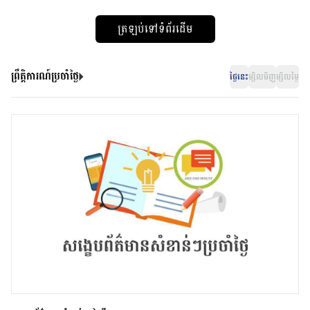
ត្រឡប់ទៅទំព័រដើម
ព្រឹត្តិការណ៍ប្រចាំថ្ងៃ
ថ្ងៃនេះ
ម្សិលមិញ
ម្សិលម្ងៃ