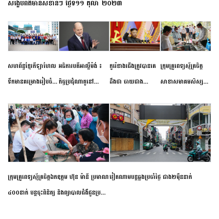
សង្ខេបព័ត៌មានសំខាន់ៗ ថ្ងៃទី១១ តុលា ២០២៣
សហព័ន្ធខ្មែរកីឡាហែល
អធិការបតីអាល្លឺម៉ង់ ៖
កូរ៉េខាងជើងត្រូវបានគេ
ក្រុមគ្រូពេទ្យស្ម័គ្រចិត្ត
ទឹកមានគម្រោងរៀបចំ
កិច្ចប្រជុំណាតូនៅ
ដឹងថា ចាយជាង
សាខាសមាគមសិស្ស
ព្រឹត្តិការណ៍ប្រកួតចាប់ពី
ទីក្រុងម៉ាឌ្រីដ នាពេល
៦០០លានដុល្លារ
និស្សិត បញ្ញវន្តក្មេងវត្ត
កម្រិតបឋម ដល់ឧត្តម
ខាងមុខនឹងបញ្ជូនសញ្ញា
អភិវឌ្ឍន៍នុយក្លេអ៊ែរ
ខេត្តកំពង់ចាម ចុះពិនិត្យ
សិក្សានាពេលខាងមុខ
នៃភាពស្អិតរមួត និង
ពិគ្រោះជំងឺទូទៅ និងផ្តល់
ការប្តេជ្ញាចិត្ត
ថ្នាំពេទ្យជូនប្រជាពលរដ្ឋ
រស់នៅសង្កាត់បឹងកុក
ក្រុមគ្រូពេទ្យស្ម័គ្រចិត្តឯកឧត្តម ហ៊ុន ម៉ានី ប្រមាណ
វៀតណាម​បន្ត​ឆ្លង​ប្រចាំថ្ងៃ​ ​ជាង​២​ម៉ឺន​នាក់​
៤០០នាក់ បន្តចុះពិនិត្យ និងព្យាបាលជំងឺជូនប្រជា
ពលរដ្ឋរស់នៅស្រុកស្រីសន្ធរ ខេត្តកំពង់ចាម