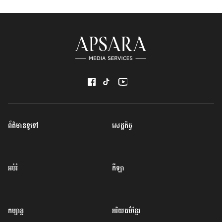
ព័ត៌មានទូទៅ
សេដ្ឋកិច្ច
អប់រំ
កីឡា
កម្សាន្ត
អរិយធម៌ខ្មែរ