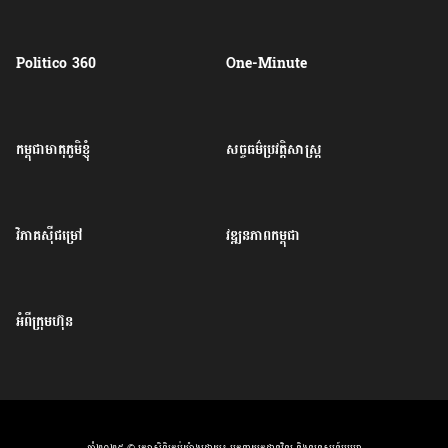
Politico 360
One-Minute
កម្ពុជាមាតុភូមិខ្ញុំ
សច្ចធម៌ប្រវត្តិសាស្ត្រ
វិភាគសុីជម្រៅ
វឌ្ឍនភាពកម្ពុជា
អំពីក្រុមហ៊ុន