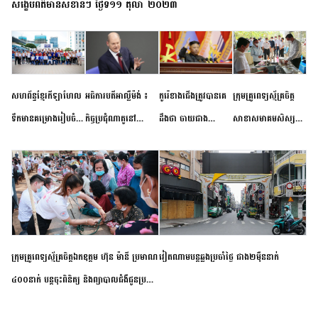
សង្ខេបព័ត៌មានសំខាន់ៗ ថ្ងៃទី១១ តុលា ២០២៣
សហព័ន្ធខ្មែរកីឡាហែល
អធិការបតីអាល្លឺម៉ង់ ៖
កូរ៉េខាងជើងត្រូវបានគេ
ក្រុមគ្រូពេទ្យស្ម័គ្រចិត្ត
ទឹកមានគម្រោងរៀបចំ
កិច្ចប្រជុំណាតូនៅ
ដឹងថា ចាយជាង
សាខាសមាគមសិស្ស
ព្រឹត្តិការណ៍ប្រកួតចាប់ពី
ទីក្រុងម៉ាឌ្រីដ នាពេល
៦០០លានដុល្លារ
និស្សិត បញ្ញវន្តក្មេងវត្ត
កម្រិតបឋម ដល់ឧត្តម
ខាងមុខនឹងបញ្ជូនសញ្ញា
អភិវឌ្ឍន៍នុយក្លេអ៊ែរ
ខេត្តកំពង់ចាម ចុះពិនិត្យ
សិក្សានាពេលខាងមុខ
នៃភាពស្អិតរមួត និង
ពិគ្រោះជំងឺទូទៅ និងផ្តល់
ការប្តេជ្ញាចិត្ត
ថ្នាំពេទ្យជូនប្រជាពលរដ្ឋ
រស់នៅសង្កាត់បឹងកុក
ក្រុមគ្រូពេទ្យស្ម័គ្រចិត្តឯកឧត្តម ហ៊ុន ម៉ានី ប្រមាណ
វៀតណាម​បន្ត​ឆ្លង​ប្រចាំថ្ងៃ​ ​ជាង​២​ម៉ឺន​នាក់​
៤០០នាក់ បន្តចុះពិនិត្យ និងព្យាបាលជំងឺជូនប្រជា
ពលរដ្ឋរស់នៅស្រុកស្រីសន្ធរ ខេត្តកំពង់ចាម