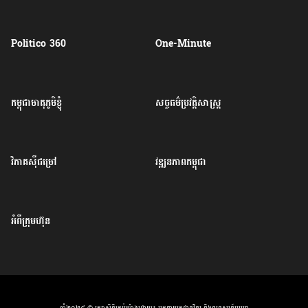
Politico 360
One-Minute
កម្ពុជាមាតុភូមិខ្ញុំ
សច្ចធម៌ប្រវត្តិសាស្ត្រ
វិភាគសុីជម្រៅ
វឌ្ឍនភាពកម្ពុជា
អំពីក្រុមហ៊ុន