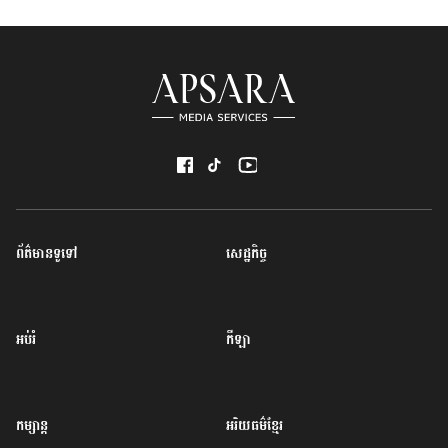
ព័ត៌មានទូទៅ
សេដ្ឋកិច្ច
អប់រំ
កីឡា
កម្សាន្ត
អរិយធម៌ខ្មែរ