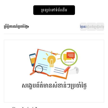
ត្រឡប់ទៅទំព័រដើម
ព្រឹត្តិការណ៍ប្រចាំថ្ងៃ
ថ្ងៃនេះ
ម្សិលមិញ
ម្សិលម្ងៃ