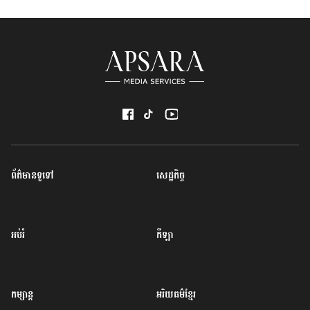
ព័ត៌មានទូទៅ
សេដ្ឋកិច្ច
អប់រំ
កីឡា
កម្សាន្ត
អរិយធម៌ខ្មែរ