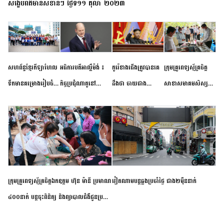
សង្ខេបព័ត៌មានសំខាន់ៗ ថ្ងៃទី១១ តុលា ២០២៣
សហព័ន្ធខ្មែរកីឡាហែល
អធិការបតីអាល្លឺម៉ង់ ៖
កូរ៉េខាងជើងត្រូវបានគេ
ក្រុមគ្រូពេទ្យស្ម័គ្រចិត្ត
ទឹកមានគម្រោងរៀបចំ
កិច្ចប្រជុំណាតូនៅ
ដឹងថា ចាយជាង
សាខាសមាគមសិស្ស
ព្រឹត្តិការណ៍ប្រកួតចាប់ពី
ទីក្រុងម៉ាឌ្រីដ នាពេល
៦០០លានដុល្លារ
និស្សិត បញ្ញវន្តក្មេងវត្ត
កម្រិតបឋម ដល់ឧត្តម
ខាងមុខនឹងបញ្ជូនសញ្ញា
អភិវឌ្ឍន៍នុយក្លេអ៊ែរ
ខេត្តកំពង់ចាម ចុះពិនិត្យ
សិក្សានាពេលខាងមុខ
នៃភាពស្អិតរមួត និង
ពិគ្រោះជំងឺទូទៅ និងផ្តល់
ការប្តេជ្ញាចិត្ត
ថ្នាំពេទ្យជូនប្រជាពលរដ្ឋ
រស់នៅសង្កាត់បឹងកុក
ក្រុមគ្រូពេទ្យស្ម័គ្រចិត្តឯកឧត្តម ហ៊ុន ម៉ានី ប្រមាណ
វៀតណាម​បន្ត​ឆ្លង​ប្រចាំថ្ងៃ​ ​ជាង​២​ម៉ឺន​នាក់​
៤០០នាក់ បន្តចុះពិនិត្យ និងព្យាបាលជំងឺជូនប្រជា
ពលរដ្ឋរស់នៅស្រុកស្រីសន្ធរ ខេត្តកំពង់ចាម