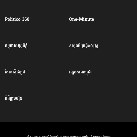
Politico 360
One-Minute
កម្ពុជាមាតុភូមិខ្ញុំ
សច្ចធម៌ប្រវត្តិសាស្ត្រ
វិភាគសុីជម្រៅ
វឌ្ឍនភាពកម្ពុជា
អំពីក្រុមហ៊ុន