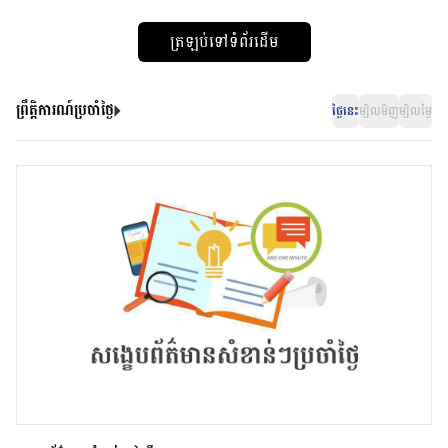
ត្រឡប់ទៅទំព័រដើម
ព្រឹត្តិការណ៍ប្រចាំថ្ងៃ
ថ្ងៃនេះ
ម្សិលមិញ
ម្សិលម្ងៃ