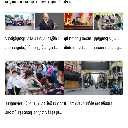
សង្ខេបព័ត៌មានសំខាន់ៗ ថ្ងៃទី១១ តុលា ២០២៣
សហព័ន្ធខ្មែរកីឡាហែល
អធិការបតីអាល្លឺម៉ង់ ៖
កូរ៉េខាងជើងត្រូវបានគេ
ក្រុមគ្រូពេទ្យស្ម័គ្រចិត្ត
ទឹកមានគម្រោងរៀបចំ
កិច្ចប្រជុំណាតូនៅ
ដឹងថា ចាយជាង
សាខាសមាគមសិស្ស
ព្រឹត្តិការណ៍ប្រកួតចាប់ពី
ទីក្រុងម៉ាឌ្រីដ នាពេល
៦០០លានដុល្លារ
និស្សិត បញ្ញវន្តក្មេងវត្ត
កម្រិតបឋម ដល់ឧត្តម
ខាងមុខនឹងបញ្ជូនសញ្ញា
អភិវឌ្ឍន៍នុយក្លេអ៊ែរ
ខេត្តកំពង់ចាម ចុះពិនិត្យ
សិក្សានាពេលខាងមុខ
នៃភាពស្អិតរមួត និង
ពិគ្រោះជំងឺទូទៅ និងផ្តល់
ការប្តេជ្ញាចិត្ត
ថ្នាំពេទ្យជូនប្រជាពលរដ្ឋ
រស់នៅសង្កាត់បឹងកុក
ក្រុមគ្រូពេទ្យស្ម័គ្រចិត្តឯកឧត្តម ហ៊ុន ម៉ានី ប្រមាណ
វៀតណាម​បន្ត​ឆ្លង​ប្រចាំថ្ងៃ​ ​ជាង​២​ម៉ឺន​នាក់​
៤០០នាក់ បន្តចុះពិនិត្យ និងព្យាបាលជំងឺជូនប្រជា
ពលរដ្ឋរស់នៅស្រុកស្រីសន្ធរ ខេត្តកំពង់ចាម