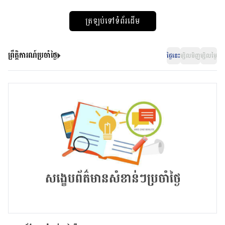
ត្រឡប់ទៅទំព័រដើម
ព្រឹត្តិការណ៍ប្រចាំថ្ងៃ
ថ្ងៃនេះ
ម្សិលមិញ
ម្សិលម្ងៃ