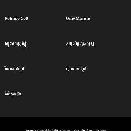
Politico 360
One-Minute
កម្ពុជាមាតុភូមិខ្ញុំ
សច្ចធម៌ប្រវត្តិសាស្ត្រ
វិភាគសុីជម្រៅ
វឌ្ឍនភាពកម្ពុជា
អំពីក្រុមហ៊ុន