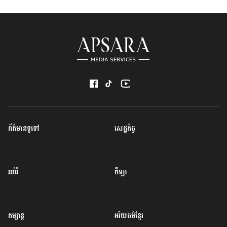
ព័ត៌មានទូទៅ
សេដ្ឋកិច្ច
អប់រំ
កីឡា
កម្សាន្ត
អរិយធម៌ខ្មែរ