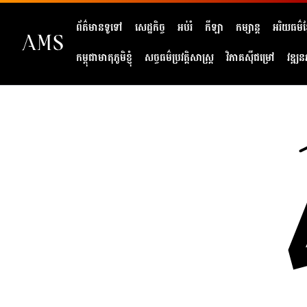
ព័ត៌មានទូទៅ
សេដ្ឋកិច្ច
អប់រំ
កីឡា
កម្សាន្ត
អរិយធម៌ខ្
កម្ពុជាមាតុភូមិខ្ញុំ
សច្ចធម៌ប្រវត្តិសាស្ត្រ
វិភាគសុីជម្រៅ
វឌ្ឍន
404