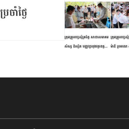
ក្រុមគ្រូពេទ្យស្ម័គ្រចិត្ត សាខាសមាគម
ក្រុមគ្រូពេទ្យស្
សិស្ស និស្សិត បញ្ញវន្តក្មេងវត្តខេត្ត
ម៉ានី ប្រមាណ ៤
កំពង់ចាម ចុះពិនិត្យ ពិគ្រោះជំងឺទូទៅ
និងព្យាបាលជំង
និងផ្តល់ថ្នាំពេទ្យជូនប្រជាពលរដ្ឋរស់នៅ
ស្រុកស្រីសន្ធរ
សង្កាត់បឹងកុក