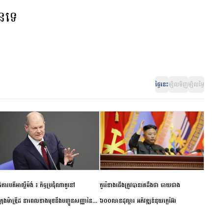
ានទេ
ថ្ងៃនេះ
ម្សិលមិញ
ម្សិលម្ងៃ
ិការបតីអាល្លឺម៉ង់ ៖ កិច្ចប្រជុំណាតូនៅ
កូរ៉េខាងជើងត្រូវបានគេដឹងថា ចាយជាង
ក្រុងម៉ាឌ្រីដ នាពេលខាងមុខនឹងបញ្ជូនសញ្ញានៃ
៦០០លានដុល្លារ អភិវឌ្ឍន៍នុយក្លេអ៊ែរ
ពស្អិតរមួត និងការប្តេជ្ញាចិត្ត