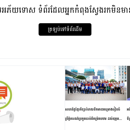
មអភ័យទោស
ទំព័រដែលអ្នកកំពុងស្វែងរកមិនម
ត្រឡប់ទៅទំព័រដើម
សហព័ន្ធខ្មែរកីឡាហែលទឹកមានគម្រោងរៀបចំ
អធ
ព្រឹត្តិការណ៍ប្រកួតចាប់ពីកម្រិតបឋម ដល់ឧត្តម
ទី
សិក្សានាពេលខាងមុខ
ភា