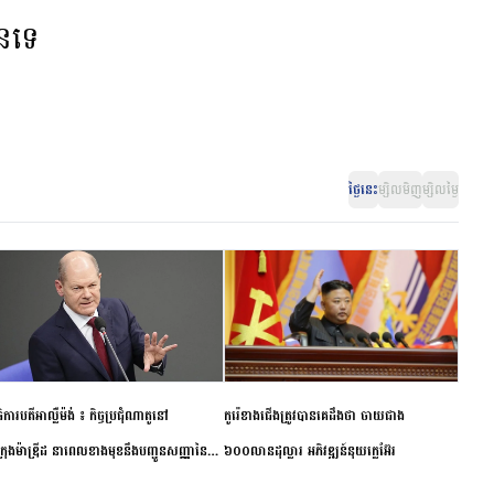
ានទេ
ថ្ងៃនេះ
ម្សិលមិញ
ម្សិលម្ងៃ
ិការបតីអាល្លឺម៉ង់ ៖ កិច្ចប្រជុំណាតូនៅ
កូរ៉េខាងជើងត្រូវបានគេដឹងថា ចាយជាង
ក្រុងម៉ាឌ្រីដ នាពេលខាងមុខនឹងបញ្ជូនសញ្ញានៃ
៦០០លានដុល្លារ អភិវឌ្ឍន៍នុយក្លេអ៊ែរ
ពស្អិតរមួត និងការប្តេជ្ញាចិត្ត