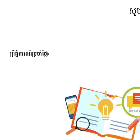
សូ
ព្រឹត្តិការណ៍ប្រចាំថ្ងៃ