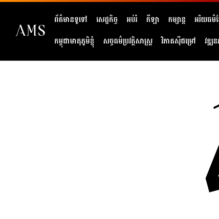
ព័ត៌មានទូទៅ
សេដ្ឋកិច្ច
អប់រំ
កីឡា
កម្សាន្ត
អរិយធម៌ខ្
កម្ពុជាមាតុភូមិខ្ញុំ
សច្ចធម៌ប្រវត្តិសាស្ត្រ
វិភាគសុីជម្រៅ
វឌ្ឍន
404