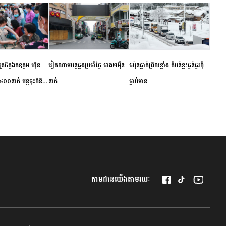
ម័គ្រចិត្តឯកឧត្តម ហ៊ុន
វៀតណាម​បន្ត​ឆ្លង​ប្រចាំថ្ងៃ​ ​ជាង​២​ម៉ឺន​
​ជប៉ុន​ធ្លាក់ព្រិល​ខ្លាំង​ ​តំបន់​ខ្លះ​ធ្ងន់ធ្ងរ​ពុំ​
០០នាក់ បន្តចុះពិនិត្យ
នាក់​
ធ្លាប់​មាន
ឺជូនប្រជាពលរដ្ឋរស់នៅ
 ខេត្តកំពង់ចាម
តាមដានយើងតាមរយៈ