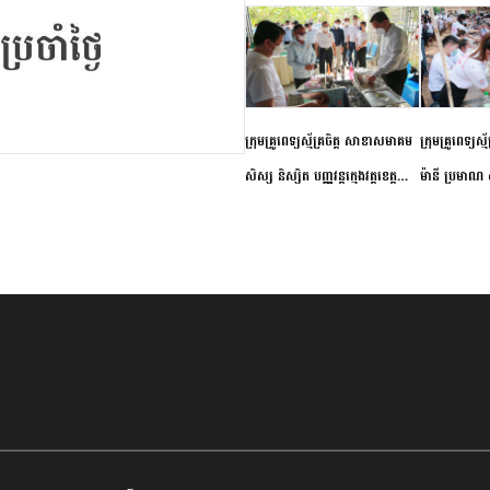
ក្រុមគ្រូពេទ្យស្ម័គ្រចិត្ត សាខាសមាគម
ក្រុមគ្រូពេទ្យស្
សិស្ស និស្សិត បញ្ញវន្តក្មេងវត្តខេត្ត
ម៉ានី ប្រមាណ ៤
កំពង់ចាម ចុះពិនិត្យ ពិគ្រោះជំងឺទូទៅ
និងព្យាបាលជំង
និងផ្តល់ថ្នាំពេទ្យជូនប្រជាពលរដ្ឋរស់នៅ
ស្រុកស្រីសន្ធរ
សង្កាត់បឹងកុក