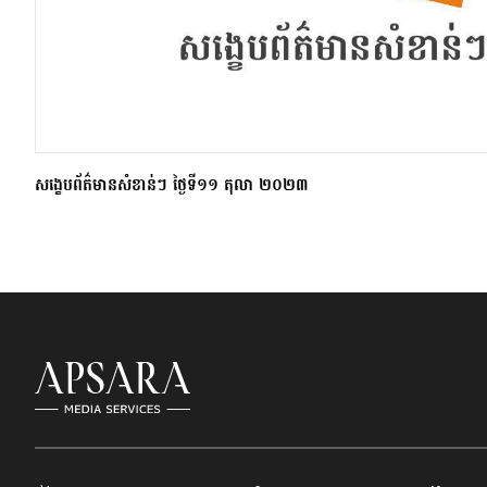
សង្ខេបព័ត៌មានសំខាន់ៗ ថ្ងៃទី១១ តុលា ២០២៣