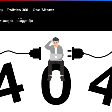
មែរ
Politico 360
One-Minute
ភាពកម្ពុជា
អំពីក្រុមហ៊ុន