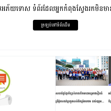
មអភ័យទោស
ទំព័រដែលអ្នកកំពុងស្វែងរកមិនម
ត្រឡប់ទៅទំព័រដើម
សហព័ន្ធខ្មែរកីឡាហែលទឹកមានគម្រោងរៀបចំ
អធ
ព្រឹត្តិការណ៍ប្រកួតចាប់ពីកម្រិតបឋម ដល់ឧត្តម
ទី
សិក្សានាពេលខាងមុខ
ភា