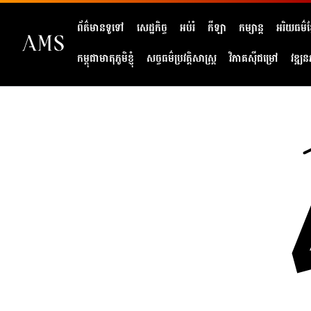
ព័ត៌មានទូទៅ
សេដ្ឋកិច្ច
អប់រំ
កីឡា
កម្សាន្ត
អរិយធម៌ខ្
កម្ពុជាមាតុភូមិខ្ញុំ
សច្ចធម៌ប្រវត្តិសាស្ត្រ
វិភាគសុីជម្រៅ
វឌ្ឍន
404