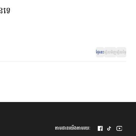
ានទេ
ថ្ងៃនេះ
ម្សិលមិញ
ម្សិលម្ងៃ
តាមដានយើងតាមរយៈ