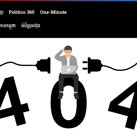
មែរ
Politico 360
One-Minute
ភាពកម្ពុជា
អំពីក្រុមហ៊ុន