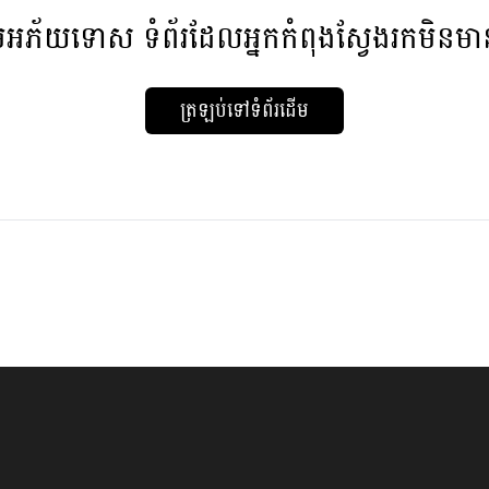
មអភ័យទោស
ទំព័រដែលអ្នកកំពុងស្វែងរកមិនម
ត្រឡប់ទៅទំព័រដើម