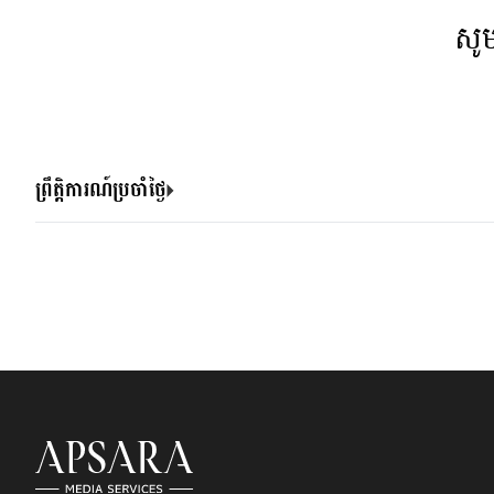
សូ
ព្រឹត្តិការណ៍ប្រចាំថ្ងៃ