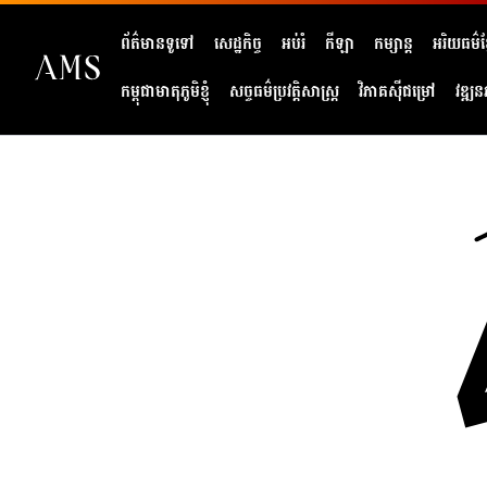
ព័ត៌មានទូទៅ
សេដ្ឋកិច្ច
អប់រំ
កីឡា
កម្សាន្ត
អរិយធម៌ខ្
កម្ពុជាមាតុភូមិខ្ញុំ
សច្ចធម៌ប្រវត្តិសាស្ត្រ
វិភាគសុីជម្រៅ
វឌ្ឍន
404