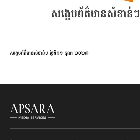
សង្ខេបព័ត៌មានសំខាន់ៗ ថ្ងៃទី១១ តុលា ២០២៣