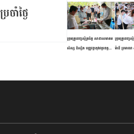
ក្រុមគ្រូពេទ្យស្ម័គ្រចិត្ត សាខាសមាគម
ក្រុមគ្រូពេទ្យស្
សិស្ស និស្សិត បញ្ញវន្តក្មេងវត្តខេត្ត
ម៉ានី ប្រមាណ ៤
កំពង់ចាម ចុះពិនិត្យ ពិគ្រោះជំងឺទូទៅ
និងព្យាបាលជំង
និងផ្តល់ថ្នាំពេទ្យជូនប្រជាពលរដ្ឋរស់នៅ
ស្រុកស្រីសន្ធរ
សង្កាត់បឹងកុក