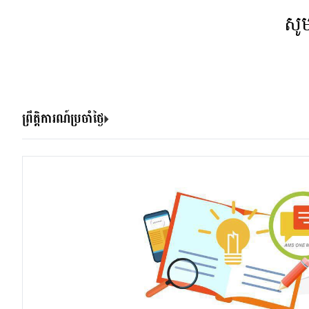
សូ
ព្រឹត្តិការណ៍ប្រចាំថ្ងៃ