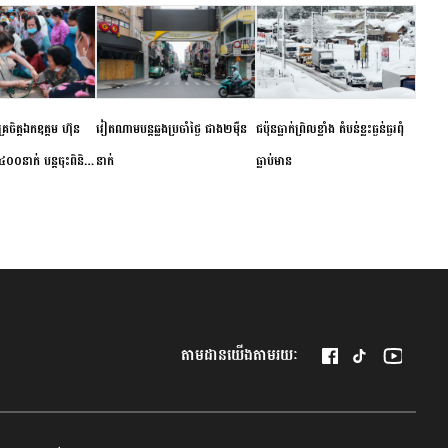
ម័គ្រចិត្តឯកឧត្តម ហ៊ុន
វៀតណាម​បន្ត​ឆ្លង​ប្រចាំថ្ងៃ​ ​ជាង​២​ម៉ឺន​
​ជប៉ុន​ធ្លាក់ព្រិល​ខ្លាំង​ ​តំបន់​ខ្លះ​ធ្ងន់ធ្ងរ​ពុំ​
០០នាក់ បន្តចុះពិនិត្យ
នាក់​
ធ្លាប់​មាន
ឺជូនប្រជាពលរដ្ឋរស់នៅ
 ខេត្តកំពង់ចាម
តាមដានយើងតាមរយៈ