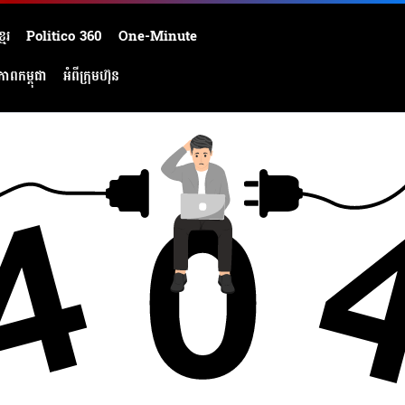
មែរ
Politico 360
One-Minute
ភាពកម្ពុជា
អំពីក្រុមហ៊ុន