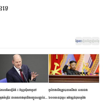
ានទេ
ថ្ងៃនេះ
ម្សិលមិញ
ម្សិលម្ងៃ
ិការបតីអាល្លឺម៉ង់ ៖ កិច្ចប្រជុំណាតូនៅ
កូរ៉េខាងជើងត្រូវបានគេដឹងថា ចាយជាង
ក្រុងម៉ាឌ្រីដ នាពេលខាងមុខនឹងបញ្ជូនសញ្ញានៃ
៦០០លានដុល្លារ អភិវឌ្ឍន៍នុយក្លេអ៊ែរ
ពស្អិតរមួត និងការប្តេជ្ញាចិត្ត