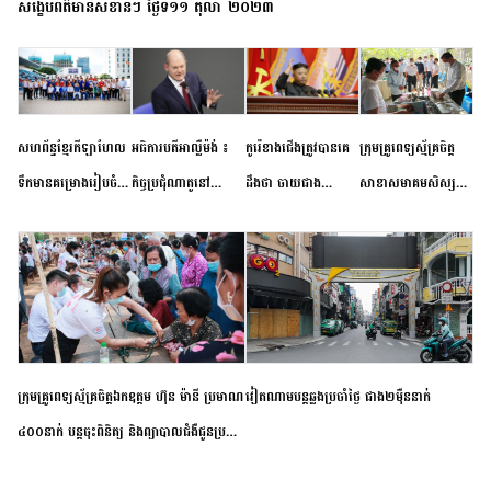
សង្ខេបព័ត៌មានសំខាន់ៗ ថ្ងៃទី១១ តុលា ២០២៣
សហព័ន្ធខ្មែរកីឡាហែល
អធិការបតីអាល្លឺម៉ង់ ៖
កូរ៉េខាងជើងត្រូវបានគេ
ក្រុមគ្រូពេទ្យស្ម័គ្រចិត្ត
ទឹកមានគម្រោងរៀបចំ
កិច្ចប្រជុំណាតូនៅ
ដឹងថា ចាយជាង
សាខាសមាគមសិស្ស
ព្រឹត្តិការណ៍ប្រកួតចាប់ពី
ទីក្រុងម៉ាឌ្រីដ នាពេល
៦០០លានដុល្លារ
និស្សិត បញ្ញវន្តក្មេងវត្ត
កម្រិតបឋម ដល់ឧត្តម
ខាងមុខនឹងបញ្ជូនសញ្ញា
អភិវឌ្ឍន៍នុយក្លេអ៊ែរ
ខេត្តកំពង់ចាម ចុះពិនិត្យ
សិក្សានាពេលខាងមុខ
នៃភាពស្អិតរមួត និង
ពិគ្រោះជំងឺទូទៅ និងផ្តល់
ការប្តេជ្ញាចិត្ត
ថ្នាំពេទ្យជូនប្រជាពលរដ្ឋ
រស់នៅសង្កាត់បឹងកុក
ក្រុមគ្រូពេទ្យស្ម័គ្រចិត្តឯកឧត្តម ហ៊ុន ម៉ានី ប្រមាណ
វៀតណាម​បន្ត​ឆ្លង​ប្រចាំថ្ងៃ​ ​ជាង​២​ម៉ឺន​នាក់​
៤០០នាក់ បន្តចុះពិនិត្យ និងព្យាបាលជំងឺជូនប្រជា
ពលរដ្ឋរស់នៅស្រុកស្រីសន្ធរ ខេត្តកំពង់ចាម