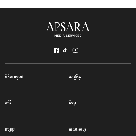
ព័ត៌មានទូទៅ
សេដ្ឋកិច្ច
អប់រំ
កីឡា
កម្សាន្ត
អរិយធម៌ខ្មែរ