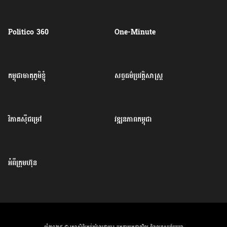
Politico 360
One-Minute
កម្ពុជាមាតុភូមិខ្ញុំ
សច្ចធម៌ប្រវត្តិសាស្ត្រ
វិភាគសុីជម្រៅ
វឌ្ឍនភាពកម្ពុជា
អំពីក្រុមហ៊ុន