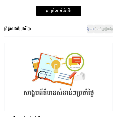
ត្រឡប់ទៅទំព័រដើម
ព្រឹត្តិការណ៍ប្រចាំថ្ងៃ
ថ្ងៃនេះ
ម្សិលមិញ
ម្សិលម្ងៃ