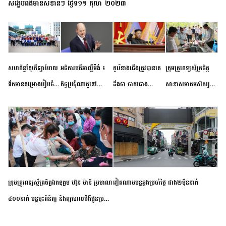
សង្ខេបព័ត៌មានសំខាន់ៗ ថ្ងៃទី១១ តុលា ២០២៣
សហព័ន្ធខ្មែរកីឡាហែល
អធិការបតីអាល្លឺម៉ង់ ៖
កូរ៉េខាងជើងត្រូវបានគេ
ក្រុមគ្រូពេទ្យស្ម័គ្រចិត្ត
ទឹកមានគម្រោងរៀបចំ
កិច្ចប្រជុំណាតូនៅ
ដឹងថា ចាយជាង
សាខាសមាគមសិស្ស
ព្រឹត្តិការណ៍ប្រកួតចាប់ពី
ទីក្រុងម៉ាឌ្រីដ នាពេល
៦០០លានដុល្លារ
និស្សិត បញ្ញវន្តក្មេងវត្ត
កម្រិតបឋម ដល់ឧត្តម
ខាងមុខនឹងបញ្ជូនសញ្ញា
អភិវឌ្ឍន៍នុយក្លេអ៊ែរ
ខេត្តកំពង់ចាម ចុះពិនិត្យ
សិក្សានាពេលខាងមុខ
នៃភាពស្អិតរមួត និង
ពិគ្រោះជំងឺទូទៅ និងផ្តល់
ការប្តេជ្ញាចិត្ត
ថ្នាំពេទ្យជូនប្រជាពលរដ្ឋ
រស់នៅសង្កាត់បឹងកុក
ក្រុមគ្រូពេទ្យស្ម័គ្រចិត្តឯកឧត្តម ហ៊ុន ម៉ានី ប្រមាណ
វៀតណាម​បន្ត​ឆ្លង​ប្រចាំថ្ងៃ​ ​ជាង​២​ម៉ឺន​នាក់​
៤០០នាក់ បន្តចុះពិនិត្យ និងព្យាបាលជំងឺជូនប្រជា
ពលរដ្ឋរស់នៅស្រុកស្រីសន្ធរ ខេត្តកំពង់ចាម