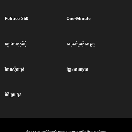
Politico 360
One-Minute
កម្ពុជាមាតុភូមិខ្ញុំ
សច្ចធម៌ប្រវត្តិសាស្ត្រ
វិភាគសុីជម្រៅ
វឌ្ឍនភាពកម្ពុជា
អំពីក្រុមហ៊ុន