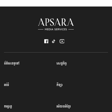
ព័ត៌មានទូទៅ
សេដ្ឋកិច្ច
អប់រំ
កីឡា
កម្សាន្ត
អរិយធម៌ខ្មែរ