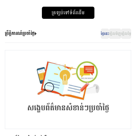
ត្រឡប់ទៅទំព័រដើម
ព្រឹត្តិការណ៍ប្រចាំថ្ងៃ
ថ្ងៃនេះ
ម្សិលមិញ
ម្សិលម្ងៃ