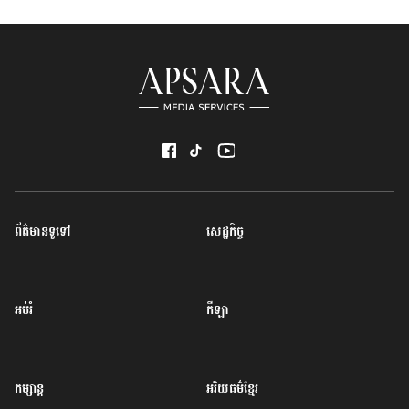
ព័ត៌មានទូទៅ
សេដ្ឋកិច្ច
អប់រំ
កីឡា
កម្សាន្ត
អរិយធម៌ខ្មែរ