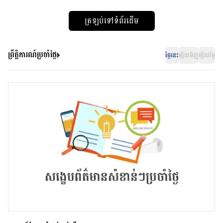
ត្រឡប់ទៅទំព័រដើម
ព្រឹត្តិការណ៍ប្រចាំថ្ងៃ
ថ្ងៃនេះ
ម្សិលមិញ
ម្សិលម្ងៃ