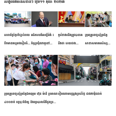
សង្ខេបព័ត៌មានសំខាន់ៗ ថ្ងៃទី១១ តុលា ២០២៣
សហព័ន្ធខ្មែរកីឡាហែល
អធិការបតីអាល្លឺម៉ង់ ៖
កូរ៉េខាងជើងត្រូវបានគេ
ក្រុមគ្រូពេទ្យស្ម័គ្រចិត្ត
ទឹកមានគម្រោងរៀបចំ
កិច្ចប្រជុំណាតូនៅ
ដឹងថា ចាយជាង
សាខាសមាគមសិស្ស
ព្រឹត្តិការណ៍ប្រកួតចាប់ពី
ទីក្រុងម៉ាឌ្រីដ នាពេល
៦០០លានដុល្លារ
និស្សិត បញ្ញវន្តក្មេងវត្ត
កម្រិតបឋម ដល់ឧត្តម
ខាងមុខនឹងបញ្ជូនសញ្ញា
អភិវឌ្ឍន៍នុយក្លេអ៊ែរ
ខេត្តកំពង់ចាម ចុះពិនិត្យ
សិក្សានាពេលខាងមុខ
នៃភាពស្អិតរមួត និង
ពិគ្រោះជំងឺទូទៅ និងផ្តល់
ការប្តេជ្ញាចិត្ត
ថ្នាំពេទ្យជូនប្រជាពលរដ្ឋ
រស់នៅសង្កាត់បឹងកុក
ក្រុមគ្រូពេទ្យស្ម័គ្រចិត្តឯកឧត្តម ហ៊ុន ម៉ានី ប្រមាណ
វៀតណាម​បន្ត​ឆ្លង​ប្រចាំថ្ងៃ​ ​ជាង​២​ម៉ឺន​នាក់​
៤០០នាក់ បន្តចុះពិនិត្យ និងព្យាបាលជំងឺជូនប្រជា
ពលរដ្ឋរស់នៅស្រុកស្រីសន្ធរ ខេត្តកំពង់ចាម