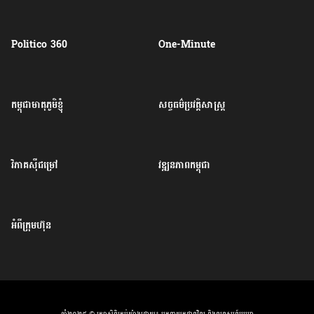
Politico 360
One-Minute
កម្ពុជាមាតុភូមិខ្ញុំ
សច្ចធម៌ប្រវត្តិសាស្ត្រ
វិភាគសុីជម្រៅ
វឌ្ឍនភាពកម្ពុជា
អំពីក្រុមហ៊ុន